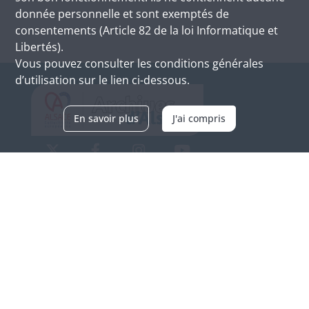
donnée personnelle et sont exemptés de
consentements (Article 82 de la loi Informatique et
Libertés).
Vous pouvez consulter les conditions générales
d’utilisation sur le lien ci-dessous.
En savoir plus
J'ai compris
Archives d'Alsace - Site de Colmar
Bâtiment M / Cité administrative
3, rue Fleischhauer
F-68026 COLMAR
(+33) 3 89 21 97 00
Nous contacter