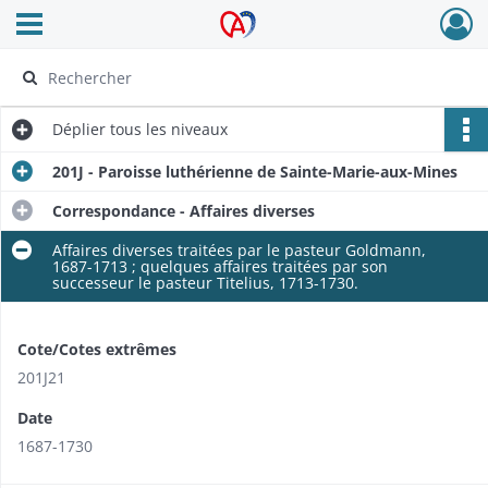
Ouvrir le menu déroulant
Archives Alsace - Colmar
Déplier
tous les niveaux
201J - Paroisse luthérienne de Sainte-Marie-aux-Mines
Correspondance - Affaires diverses
Affaires diverses traitées par le pasteur Goldmann,
1687-1713 ; quelques affaires traitées par son
successeur le pasteur Titelius, 1713-1730.
Cote/Cotes extrêmes
201J21
Date
1687-1730