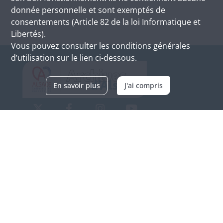
donnée personnelle et sont exemptés de
consentements (Article 82 de la loi Informatique et
Libertés).
Vous pouvez consulter les conditions générales
d’utilisation sur le lien ci-dessous.
En savoir plus
J'ai compris
Archives d'Alsace - Site de Colmar
Bâtiment M / Cité administrative
3, rue Fleischhauer
F-68026 COLMAR
(+33) 3 89 21 97 00
Nous contacter