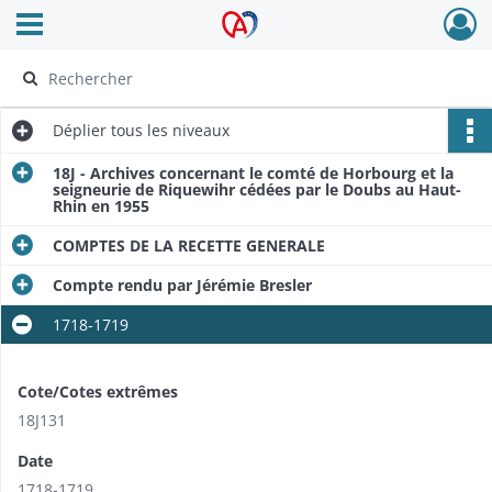
Ouvrir le menu déroulant
Archives Alsace - Colmar
Déplier
tous les niveaux
18J - Archives concernant le comté de Horbourg et la
seigneurie de Riquewihr cédées par le Doubs au Haut-
Rhin en 1955
COMPTES DE LA RECETTE GENERALE
Compte rendu par Jérémie Bresler
1718-1719
Cote/Cotes extrêmes
18J131
Date
1718-1719