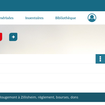
mérisées
Inventaires
Bibliothèque
s-Rougemont à Zillisheim, règlement, bourses, dons