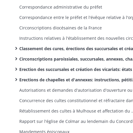
Correspondance administrative du préfet
Circonscriptions diocésaines de la France
Classement des cures, érections des succursales et créations de vicariats: pétitions, réclamations, correspondance
Circonscriptions paroissiales, succursales, annexes, chapelles: états et tableaux de propositions
Erection des succursales et création des vicariats: états annuels de proposition
Erections de chapelles et d'annexes: instructions, pétitions, autorisations, correspondance annexe
Rétablissement des cultes à Mulhouse et affectation du 
Rappo
Mandements épiscopaux