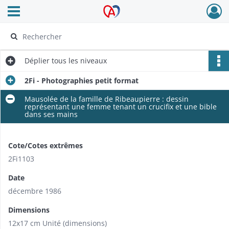
Ouvrir le menu déroulant
Archives Alsace - Colmar
Déplier
tous les niveaux
2Fi - Photographies petit format
Mausolée de la famille de Ribeaupierre : dessin
représentant une femme tenant un crucifix et une bible
dans ses mains
Cote/Cotes extrêmes
2Fi1103
Date
décembre 1986
Dimensions
12x17 cm Unité (dimensions)