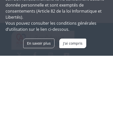
donnée personnelle et sont exemptés de
consentements (Article 82 de la loi Informatique et
Libertés).
Vous pouvez consulter les conditions générales
d’utilisation sur le lien ci-dessous.
En savoir plus
J'ai compris
Archives d'Alsace - Site de Colmar
Bâtiment M / Cité administrative
3, rue Fleischhauer
F-68026 COLMAR
(+33) 3 89 21 97 00
Nous contacter