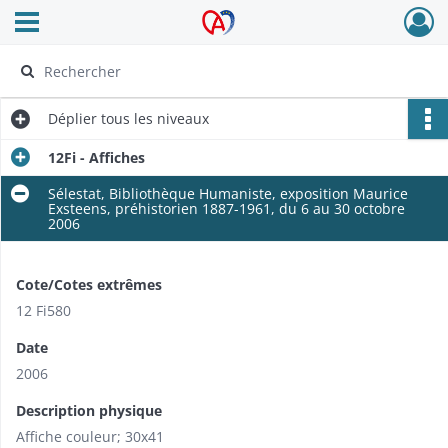
Ouvrir le menu déroulant
Archives Alsace - Colmar
Déplier
tous les niveaux
12Fi - Affiches
Sélestat, Bibliothèque Humaniste, exposition Maurice
Exsteens, préhistorien 1887-1961, du 6 au 30 octobre
2006
Cote/Cotes extrêmes
12 Fi580
Date
2006
Description physique
Affiche couleur; 30x41