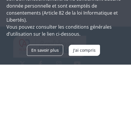
donnée personnelle et sont exemptés de
consentements (Article 82 de la loi Informatique et
Libertés).
Vous pouvez consulter les conditions générales
d’utilisation sur le lien ci-dessous.
En savoir plus
J'ai compris
Archives d'Alsace - Site de Colmar
Bâtiment M / Cité administrative
3, rue Fleischhauer
F-68026 COLMAR
(+33) 3 89 21 97 00
Nous contacter