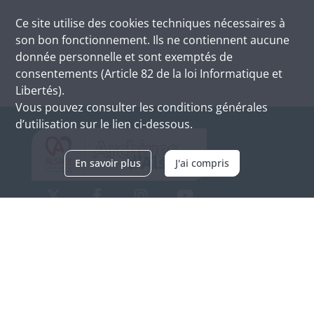
Ce site utilise des
cookies
techniques nécessaires à
son bon fonctionnement. Ils ne contiennent aucune
donnée personnelle et sont exemptés de
consentements (Article 82 de la loi Informatique et
Libertés).
Vous pouvez consulter les conditions générales
d’utilisation sur le lien ci-dessous.
En savoir plus
J'ai compris
Archives d'Alsace - Site de Colmar
Bâtiment M / Cité administrative
3, rue Fleischhauer
F-68026 COLMAR
(+33) 3 89 21 97 00