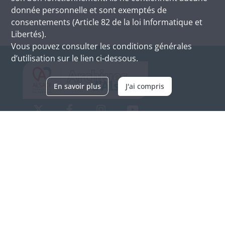
donnée personnelle et sont exemptés de
consentements (Article 82 de la loi Informatique et
Libertés).
Vous pouvez consulter les conditions générales
d’utilisation sur le lien ci-dessous.
En savoir plus
J'ai compris
Archives d'Alsace - Site de Colmar
Bâtiment M / Cité administrative
3, rue Fleischhauer
F-68026 COLMAR
(+33) 3 89 21 97 00
Nous contacter