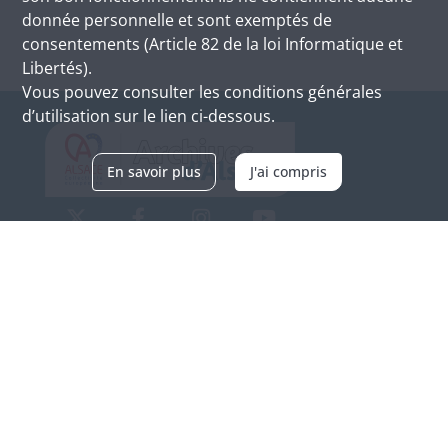
donnée personnelle et sont exemptés de
consentements (Article 82 de la loi Informatique et
Libertés).
Vous pouvez consulter les conditions générales
d’utilisation sur le lien ci-dessous.
En savoir plus
J'ai compris
Archives d'Alsace - Site de Colmar
Bâtiment M / Cité administrative
3, rue Fleischhauer
F-68026 COLMAR
(+33) 3 89 21 97 00
Nous contacter