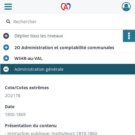
Ouvrir le menu déroulant
Archives Alsace - Colmar
Déplier
tous les niveaux
2O Administration et comptabilité communales
WIHR-au-VAL
Administration générale
Cote/Cotes extrêmes
2O2178
Date
1800-1869
Présentation du contenu
- Instruction publique: instituteurs 1819-1860