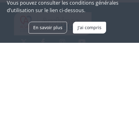
Vous pouvez consulter les conditions générales
d’utilisation sur le lien ci-dessous.
En savoir plus
J'ai compris
Archives d'Alsace - Site de Colmar
Bâtiment M / Cité administrative
3, rue Fleischhauer
F-68026 COLMAR
(+33) 3 89 21 97 00
Nous contacter
Horaires d'ouverture
Du mardi au vendredi