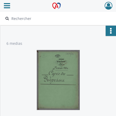
Ouvrir le menu déroulant
Archives Alsace - Colmar
6 medias