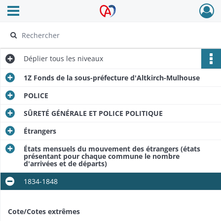
Ouvrir le menu déroulant
Archives Alsace - Colmar
Déplier
tous les niveaux
1Z Fonds de la sous-préfecture d'Altkirch-Mulhouse
POLICE
SÛRETÉ GÉNÉRALE ET POLICE POLITIQUE
Étrangers
États mensuels du mouvement des étrangers (états
présentant pour chaque commune le nombre
d'arrivées et de départs)
1834-1848
Cote/Cotes extrêmes