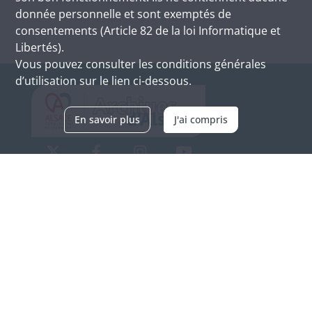
donnée personnelle et sont exemptés de
consentements (Article 82 de la loi Informatique et
Libertés).
Vous pouvez consulter les conditions générales
d’utilisation sur le lien ci-dessous.
En savoir plus
J'ai compris
Archives d'Alsace - Site de Colmar
Bâtiment M / Cité administrative
3, rue Fleischhauer
F-68026 COLMAR
(+33) 3 89 21 97 00
Nous contacter