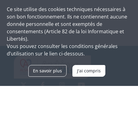
Ce site utilise des
cookies
techniques nécessaires à
son bon fonctionnement. Ils ne contiennent aucune
donnée personnelle et sont exemptés de
consentements (Article 82 de la loi Informatique et
Libertés).
Vous pouvez consulter les conditions générales
d’utilisation sur le lien ci-dessous.
En savoir plus
J'ai compris
Archives d'Alsace - Site de Colmar
Bâtiment M / Cité administrative
3, rue Fleischhauer
F-68026 COLMAR
(+33) 3 89 21 97 00