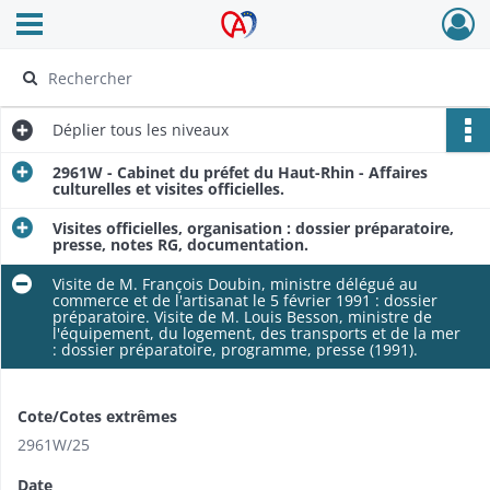
Ouvrir le menu déroulant
Archives Alsace - Colmar
Déplier
tous les niveaux
2961W - Cabinet du préfet du Haut-Rhin - Affaires
culturelles et visites officielles.
Visites officielles, organisation : dossier préparatoire,
presse, notes RG, documentation.
Visite de M. François Doubin, ministre délégué au
commerce et de l'artisanat le 5 février 1991 : dossier
préparatoire. Visite de M. Louis Besson, ministre de
l'équipement, du logement, des transports et de la mer
: dossier préparatoire, programme, presse (1991).
Cote/Cotes extrêmes
2961W/25
Date