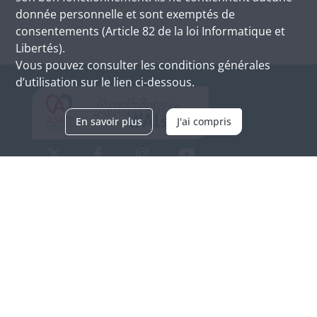
donnée personnelle et sont exemptés de
consentements (Article 82 de la loi Informatique et
Libertés).
Vous pouvez consulter les conditions générales
d’utilisation sur le lien ci-dessous.
En savoir plus
J'ai compris
Archives d'Alsace - Site de Colmar
Bâtiment M / Cité administrative
3, rue Fleischhauer
F-68026 COLMAR
(+33) 3 89 21 97 00
Nous contacter