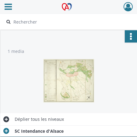
Ouvrir le menu déroulant
Archives Alsace - Colmar
1 media
Déplier
tous les niveaux
5C Intendance d'Alsace