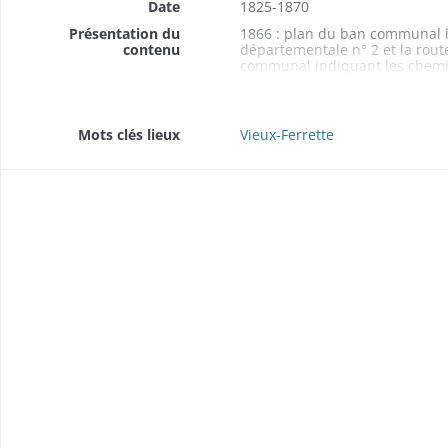
Date
1825-1870
Présentation du
1866 : plan du ban communal in
contenu
départementale n° 2 et la route
communal indiquant les chemins
2 (plan n° 3 O 606) ; 1868 : pro
Durmenach (plan n° 3 O 607)
Mots clés lieux
Vieux-Ferrette