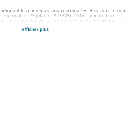
diquant les chemins vicinaux ordinaires et ruraux, la route
 impériale n° 73 (plan n° 3 O 605) ; 1868 : plan du ban
 vicinaux ordinaires et ruraux, et la route départementale n°
fil en long du chemin vicinal ordinaire de Vieux-Ferrette à
Afficher plus