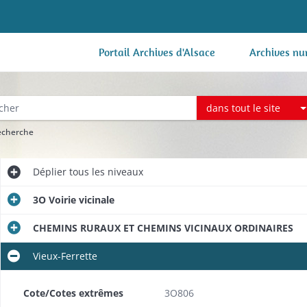
Portail Archives d'Alsace
Archives nu
dans tout le site
recherche
Déplier
tous les niveaux
3O Voirie vicinale
CHEMINS RURAUX ET CHEMINS VICINAUX ORDINAIRES
Vieux-Ferrette
Cote/Cotes extrêmes
3O806