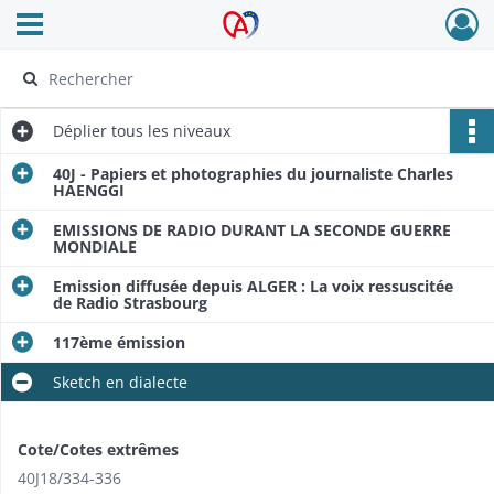
Ouvrir le menu déroulant
Archives Alsace - Colmar
Déplier
tous les niveaux
40J - Papiers et photographies du journaliste Charles
HAENGGI
EMISSIONS DE RADIO DURANT LA SECONDE GUERRE
MONDIALE
Emission diffusée depuis ALGER : La voix ressuscitée
de Radio Strasbourg
117ème émission
Sketch en dialecte
Cote/Cotes extrêmes
40J18/334-336