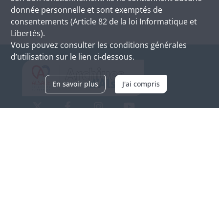
donnée personnelle et sont exemptés de
consentements (Article 82 de la loi Informatique et
Libertés).
Vous pouvez consulter les conditions générales
d’utilisation sur le lien ci-dessous.
En savoir plus
J'ai compris
Archives d'Alsace - Site de Colmar
Bâtiment M / Cité administrative
3, rue Fleischhauer
F-68026 COLMAR
(+33) 3 89 21 97 00
Nous contacter