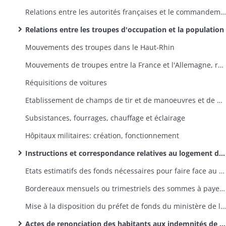
Relations entre les autorités françaises et le commandement des troupes autrichiennes
Relations entre les troupes d'occupation et la population
Mouvements des troupes dans le Haut-Rhin
Mouvements de troupes entre la France et l'Allemagne, réquisitions de bacs et bateaux, paiement des frais de passage du Rhin
Réquisitions de voitures
Etablissement de champs de tir et de manoeuvres et de manèges
Subsistances, fourrages, chauffage et éclairage
Hôpitaux militaires: création, fonctionnement
Instructions et correspondance relatives au logement des troupes d'occupation, aux moyens de couvrir les dépenses en résultant et à la comptabilité des recettes et dépenses; rapports sur la situation du casernement et celle des fonds affectés aux dépenses de casernement et de logement
Etats estimatifs des fonds nécessaires pour faire face au paiement des indemnités de logement
Bordereaux mensuels ou trimestriels des sommes à payer par le département de la Guerre pour indemnités de logement, correspondance annexe
Mise à la disposition du préfet de fonds du ministère de la Guerre
Actes de renonciation des habitants aux indemnités de logement afin d'affecter ces sommes aux frais de construction et d'entretien des casernes