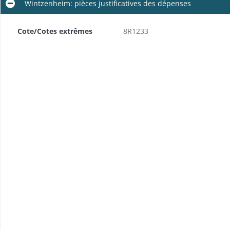
Wintzenheim: pièces justificatives des dépenses
Cote/Cotes extrêmes
8R1233