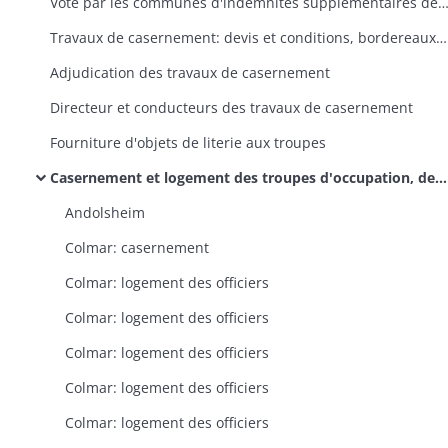
Vote par les communes d'indemnités supplémentaires de logement en faveur des habitants qui logent des officiers ne faisant pas partie de l'état-major général (en exécution de l'arrêté préfectoral
Travaux de casernement: devis et conditions, bordereaux des prix
Adjudication des travaux de casernement
Directeur et conducteurs des travaux de casernement
Fourniture d'objets de literie aux troupes
Casernement et logement des troupes d'occupation, des officiers, des chevaux et du matériel: recherche de locaux, travaux d'appropriation et d'entretien, réclamations, paiement des dépenses, vente des anciennes casernes, des terrains et du matériel (dossiers classés par canton)
Andolsheim
Colmar: casernement
Colmar: logement des officiers
Colmar: logement des officiers
Colmar: logement des officiers
Colmar: logement des officiers
Colmar: logement des officiers