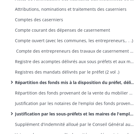
Attributions, nominations et traitements des caserniers
Comptes des caserniers
Compte courant des dépenses de casernement
Compte ouvert (avec les communes, les entrepreneurs,. . .)
Compte des entrepreneurs des travaux de casernement et des fournisseurs de la literie, précédé de l'état général des crédits ouverts au département du Haut-Rhin par les ministères de la Guerre et des Finances au 1er janvier 1820
Registre des acomptes délivrés aux sous préfets et aux maires
Registres des mandats délivrés par le préfet (2 vol .)
Répartition des fonds mis à la disposition du préfet, délivrance des mandats par le préfet
Répartition des fonds provenant de la vente du mobilier des casernes
Justification par les notaires de l'emploi des fonds provenant de la vente du mobilier des casernes
Justification par les sous-préfets et les maires de l'emploi des fonds mis à leur disposition (réponses à la circulaire préfectorale du 22 mars 1819 et états de répartition des indemnités de logement entre les habitants)
Supplément d'indemnité alloué par le Conseil Général aux habitants ayant logé des officiers