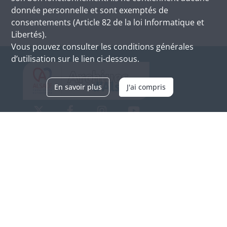
donnée personnelle et sont exemptés de
consentements (Article 82 de la loi Informatique et
Libertés).
Vous pouvez consulter les conditions générales
d’utilisation sur le lien ci-dessous.
En savoir plus
J'ai compris
Archives d'Alsace - Site de Colmar
Bâtiment M / Cité administrative
3, rue Fleischhauer
F-68026 COLMAR
(+33) 3 89 21 97 00
Nous contacter