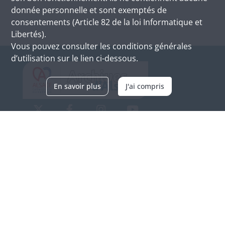
donnée personnelle et sont exemptés de
consentements (Article 82 de la loi Informatique et
Libertés).
Vous pouvez consulter les conditions générales
d’utilisation sur le lien ci-dessous.
En savoir plus
J'ai compris
Archives d'Alsace - Site de Colmar
Bâtiment M / Cité administrative
3, rue Fleischhauer
F-68026 COLMAR
(+33) 3 89 21 97 00
Nous contacter