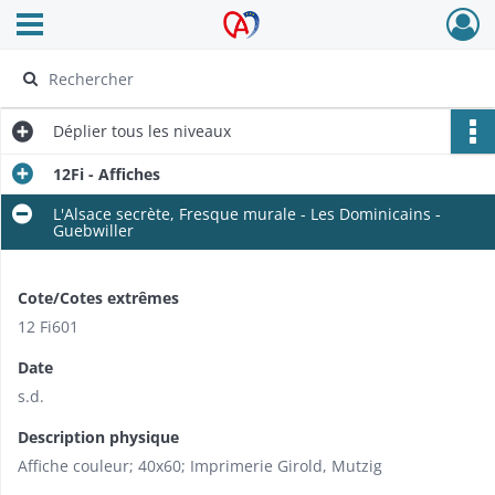
Ouvrir le menu déroulant
Archives Alsace - Colmar
Déplier
tous les niveaux
12Fi - Affiches
L'Alsace secrète, Fresque murale - Les Dominicains -
Guebwiller
Cote/Cotes extrêmes
12 Fi601
Date
s.d.
Description physique
Affiche couleur; 40x60; Imprimerie Girold, Mutzig