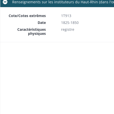
Renseignements sur les instituteurs du Haut-Rhin (dans l'
Cote/Cotes extrêmes
1T913
Date
1825-1850
Caractéristiques
registre
physiques
Liste d'admissibilité aux fonctions d'instituteur ou d'institutrice dans le Haut-Rhin
Rhin
Nominations et mutations: correspondance avec le ministère, le rectorat,la préfecture et les sous-préfectures, les consistoires protestants, des députés (dossiers communs à plusieurs communes)
Enquêtes sur le personnel enseignant, notices individuelles
Renseignements sur les instituteurs du Haut-Rhin (dans l'ordre alphabétique des cantons)