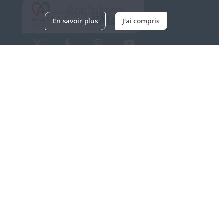
En savoir plus
J'ai compris
Archives d'Alsace - Site de Colmar
Bâtiment M / Cité administrative
3, rue Fleischhauer
F-68026 COLMAR
(+33) 3 89 21 97 00
Nous contacter
Horaires d'ouverture
Du mardi au vendredi
en continu de 9h à 17h