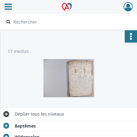
Ouvrir le menu déroulant
Archives Alsace - Colmar
17 medias
Déplier
tous les niveaux
Baptêmes
Widensolen