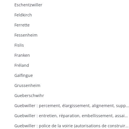
Eschentzwiller
Feldkirch
Ferrette
Fessenheim
Fislis
Franken
Fréland
Galfingue
Grussenheim
Gueberschwihr
Guebwiller : percement, élargissement, alignement, suppression de rues et places
Guebwiller : entretien, réparation, embellissement, assainissement des rues et places
Guebwiller : police de la voirie (autorisations de construire, tolérances, contraventions, délits, servitudes)