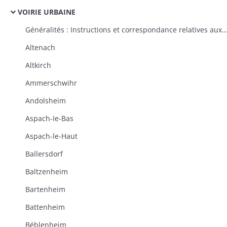
VOIRIE URBAINE
Généralités : Instructions et correspondance relatives aux plans généraux d'alignement des villes, à l'ouverture, à l'élargissement et à l'alignement des rues, à la propriété des routes impériales et départementales dans les traverses des villes, à 
Altenach
Altkirch
Ammerschwihr
Andolsheim
Aspach-Ie-Bas
Aspach-le-Haut
Ballersdorf
Baltzenheim
Bartenheim
Battenheim
Béblenheim