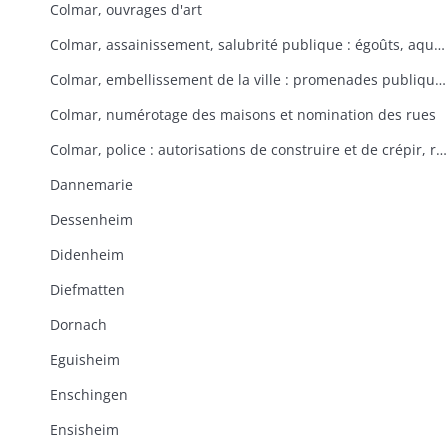
Colmar, ouvrages d'art
Colmar, assainissement, salubrité publique : égoûts, aqueducs servant à l'évacuation des eaux usées
Colmar, embellissement de la ville : promenades publiques, Champ de Mars, plantations d'arbres
Colmar, numérotage des maisons et nomination des rues
Colmar, police : autorisations de construire et de crépir, respect de l'alignement
Dannemarie
Dessenheim
Didenheim
Diefmatten
Dornach
Eguisheim
Enschingen
Ensisheim