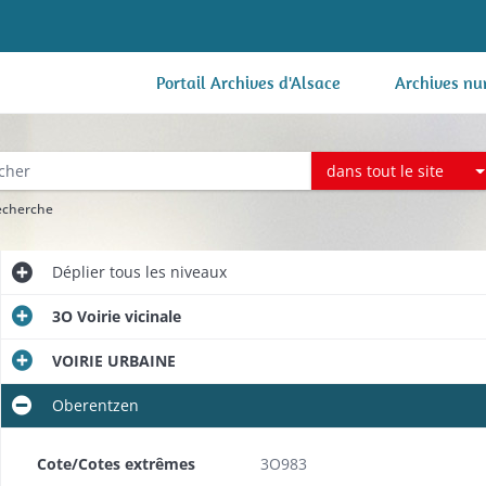
Portail Archives d'Alsace
Archives nu
dans tout le site
recherche
Déplier
tous les niveaux
3O Voirie vicinale
VOIRIE URBAINE
Oberentzen
Cote/Cotes extrêmes
3O983