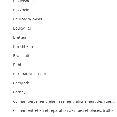
Blodelsheim
Blotzheim
Bourbach-le-Bas
Bouxwiller
Bretten
Brinckheim
Brunstatt
Buhl
Burnhaupt-le-Haut
Carspach
Cernay
Colmar, percement, élargissement, alignement des rues et places
Colmar, entretien et réparation des rues et places, trottoirs, rigoles, pavage, enlèvement des immondices