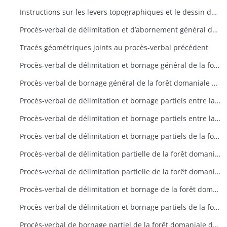
Instructions sur les levers topographiques et le dessin des plans
Procès-verbal de délimitation et d’abornement général de la forêtdomaniale de Linthal prévôtale
Tracés géométriques joints au procès-verbal précédent
Procès-verbal de délimitation et bornage général de la forêtdomaniale de Murbach
Procès-verbal de bornage général de la forêt domaniale deLinthal prévôtale
Procès-verbal de délimitation et bornage partiels entre la forêt domaniale de Linthal reculée et la métairie de l’Oberlauchen appartenant par indivis aux communes de Lautenbach et Linthal
Procès-verbal de délimitation et bornage partiels entre la forêt domaniale de Murbach et la forêt communale de Murbach
Procès-verbal de délimitation et bornage partiels de la forêt domaniale de Murbach
Procès-verbal de délimitation partielle de la forêt domaniale de Lautenbach-Zell
Procès-verbal de délimitation partielle de la forêt domaniale de Lautenbach
Procès-verbal de délimitation et bornage de la forêt domaniale de Wilsbach
Procès-verbal de délimitation et bornage partiels de la forêt domaniale de Riquewihr
Procès-verbal de bornage partiel de la forêt domaniale de la Glasshütte