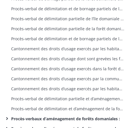
Procès-verbal de délimitation et de bornage partiels de la forêt domaniale du Herrenberg
Procès-verbal de délimitation partielle de l’île domaniale de Schliengeneinerau
Procès-verbal de délimitation partielle de la forêt domaniale du Kastenwald
Procès-verbal de délimitation et de bornage partiels de la forêt domaniale de Lucelle
Cantonnement des droits d’usage exercés par les habitants de Murbach dans la forêt domaniale de Murbach
Cantonnement des droits d’usage dont sont grevées les forêts domaniales situées sur les bans de Lautenbach et Linthal
Cantonnement des droits d’usage exercés dans la forêt domaniale de Lautenbach
Cantonnement des droits d’usage exercés par la commune et la scierie de Linthal dans la forêt domaniale de Linthal prévôtale
Cantonnement des droits d’usage exercés par les habitants d’Appenwihr et Wolfgantzen dans la forêt domaniale du Kastenwald
Procès-verbal de délimitation partielle et d’aménagement de la forêt domaniale de Riquewihr
Procès-verbal de délimitation et d’aménagement de la forêt domaniale de Ribeauvillé
Procès-verbaux d’aménagement de forêts domaniales :