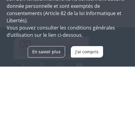
donnée personnelle et sont exemptés de
consentements (Article 82 de la loi Informatique et
Libertés).
Vous pouvez consulter les conditions générales
d’utilisation sur le lien ci-dessous.
En savoir plus
J'ai compris
Archives d'Alsace - Site de Colmar
Bâtiment M / Cité administrative
3, rue Fleischhauer
F-68026 COLMAR
(+33) 3 89 21 97 00
Nous contacter