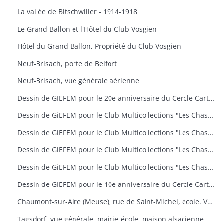
La vallée de Bitschwiller - 1914-1918
Le Grand Ballon et l'Hôtel du Club Vosgien
Hôtel du Grand Ballon, Propriété du Club Vosgien
Neuf-Brisach, porte de Belfort
Neuf-Brisach, vue générale aérienne
Dessin de GIEFEM pour le 20e anniversaire du Cercle Cartophile de Thann et de la Vallée de la Thur. 25-26 novembre 2006. carte n° 17
Dessin de GiEFEM pour le Club Multicollections "Les Chasseurs d'Images", Mulhouse. Carte n° 19 : "50 ans de carnaval à Mulhouse
Dessin de GiEFEM pour le Club Multicollections "Les Chasseurs d'Images", Mulhouse. Carte n° 20 : "L'univers de Tintin
Dessin de GiEFEM pour le Club Multicollections "Les Chasseurs d'Images", Mulhouse. Carte n° 17 : "Nounours a Cent ans
Dessin de GiEFEM pour le Club Multicollections "Les Chasseurs d'Images". Mulhouse. Carte n° 15
Dessin de GIEFEM pour le 10e anniversaire du Cercle Cartophile de Thann et de la Vallée de la Thur. Novembre 1997
Chaumont-sur-Aire (Meuse), rue de Saint-Michel, école. Vue d'une carte postale pour l'exposition de cartes postales anciennes (11 octobre 2009)
Tagsdorf, vue générale, mairie-école, maison alsacienne