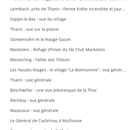
Leimbach, près de Thann : Ferme Kolbe incendiée et journellement bombardée avec les dépendances en ruines
Soppe-le-Bas : vue du village
Thann : vue sur la plaine
Storkensohn et le Rouge Gazon
Markstein : Refuge d'hiver du Ski Club Markstein
Wesserling : l'Allée des Tilleuls
Les Hautes-Vosges : le village "Le Bonhomme" : vue générale
Thann : vue générale
Bitschwiller : une vue pittoresque de la Thur
Réchésy : vue générale
Masevaux : vue générale
Le Général de Castelnau à Mulhouse