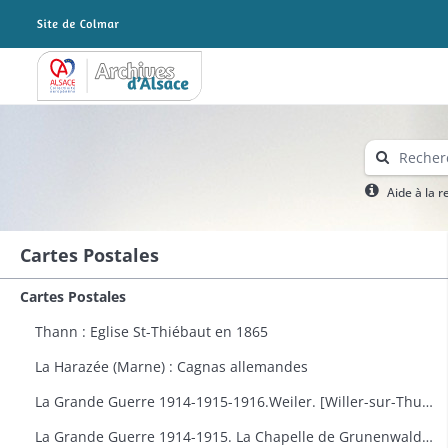
Archives Alsace - Colmar
Aide à la 
Cartes Postales
Cartes Postales
Thann : Eglise St-Thiébaut en 1865
La Harazée (Marne) : Cagnas allemandes
La Grande Guerre 1914-1915-1916.Weiler. [Willer-sur-Thur] : vue générale
La Grande Guerre 1914-1915. La Chapelle de Grunenwald près de Uderdersept habillés en soldat tenant un fusil. Dessin par Delalain.