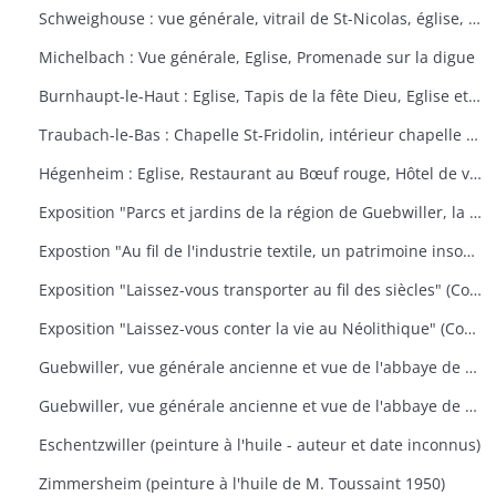
Schweighouse : vue générale, vitrail de St-Nicolas, église, la Doller
Michelbach : Vue générale, Eglise, Promenade sur la digue
Burnhaupt-le-Haut : Eglise, Tapis de la fête Dieu, Eglise et école, Office de la fête Dieu
Traubach-le-Bas : Chapelle St-Fridolin, intérieur chapelle et tableau, Ecole, rue principale
Hégenheim : Eglise, Restaurant au Bœuf rouge, Hôtel de ville, décors floraux
Exposition "Parcs et jardins de la région de Guebwiller, la culture d'un patrimoine florissant" (Communauté de Communes de la Région de Guebwiller, du 15 octobre 2010 au 31 janvier 2011)
Expostion "Au fil de l'industrie textile, un patrimoine insoupçonné" (Communauté de Communes de la Région de Guebwiller, du 11 septembre au 30 octobre 2009)
Exposition "Laissez-vous transporter au fil des siècles" (Communauté de Communes de la Région de Guebwiller, du 26 octobre 2012 au 19 janvier 2013)
Exposition "Laissez-vous conter la vie au Néolithique" (Communauté de Communes de la Région de Guebwiller, du 14 octobre 2011 au 26 janvier 2012)
Guebwiller, vue générale ancienne et vue de l'abbaye de Murbach.
Guebwiller, vue générale ancienne et vue de l'abbaye de Murbach.
Eschentzwiller (peinture à l'huile - auteur et date inconnus)
Zimmersheim (peinture à l'huile de M. Toussaint 1950)