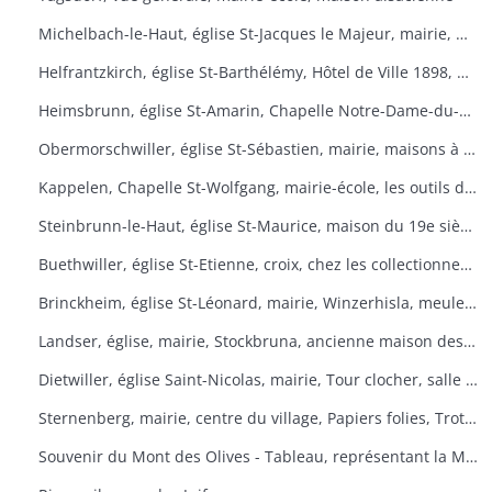
Michelbach-le-Haut, église St-Jacques le Majeur, mairie, maison 1832, fontaine, fête du pain
Helfrantzkirch, église St-Barthélémy, Hôtel de Ville 1898, maison alsacienne
Heimsbrunn, église St-Amarin, Chapelle Notre-Dame-du-Chêne, Maison Ste-Anne, mairie
Obermorschwiller, église St-Sébastien, mairie, maisons à colombages
Kappelen, Chapelle St-Wolfgang, mairie-école, les outils d'antan, chez le collectionneur de tracteurs
Steinbrunn-le-Haut, église St-Maurice, maison du 19e siècle, vue générale
Buethwiller, église St-Etienne, croix, chez les collectionneurs
Brinckheim, église St-Léonard, mairie, Winzerhisla, meule 1597, moulin
Landser, église, mairie, Stockbruna, ancienne maison des sœurs, Monastère St-Alphonse
Dietwiller, église Saint-Nicolas, mairie, Tour clocher, salle des fêtes
Sternenberg, mairie, centre du village, Papiers folies, Trotta Hisla
Souvenir du Mont des Olives - Tableau, représentant la Mort, à l'entrée du dortoir peint par Père M. Joseph (Baron de Géramb, général autrichien, mort en 1848 comme procurateur des Trappistes).