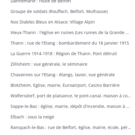
Dannemarie : route de Belfort
Groupe de soldats (Rouffach, Belfort, Mulhouse)
Nos Diables Bleus en Alsace: Village Alpin
Vieux-Thann : l'église en ruines (Les ruines de la Grande Guerre)
Thann : rue de l'Etang : bombardement du 18 janvier 1915
La Guerre 1914-1918 : Région de Thann. Pont détruit
Zillisheim : vue générale, le séminaire
Chavannes sur l'Etang : étangs, lavoir, vue générale
Blotzheim, Eglise, mairie, Euroairport, Casino Barrière
Wolfersdorf, port de plaisance, le pont-canal, maison à colombages
Soppe-le-Bas : église, mairie, dépôt d'incendie, maison à colombages
Elbach : sous la neige
Ranspach-le-Bas : rue de Belfort, église, mairie, école, périscolaire, platanes plantés sous Napoléon