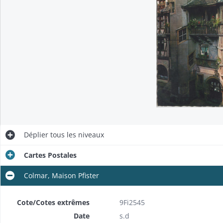
Déplier
tous les niveaux
Cartes Postales
Colmar, Maison Pfister
Cote/Cotes extrêmes
9Fi2545
Date
s.d