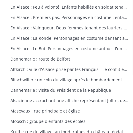
En Alsace : Feu à volonté. Enfants habillés en soldat tenant un fusil. Dessin par Delalain.
En Alsace : Premiers pas. Personnages en costume : enfant allant vers le drapeau français. Dessin par Delalain.
En Alsace : Vainqueur. Deux femmes tenant des lauriers et un homme en costume. Dessin par Delalain.
En Alsace : La Ronde. Personnages en costume dansant autour du drapeau français. Dessin par Delalain.
En Alsace : Le But. Personnages en costume autour d'un drapeau français. Dessin par Delalain
Dannemarie : route de Belfort
Altkirch : ville d'Alsace prise par les Français - Le conflit européen en 1914
Bitschwiller : un coin du village après le bombardement
Dannemarie : visite du Président de la République
Alsacienne accrochant une affiche représentant Joffre, dessin de Th. CROY
Masevaux : rue principale et église
Moosch : groupe d'enfants des écoles
Kruth : rue du village, au fond, ruines du château féodal de Wildenstein