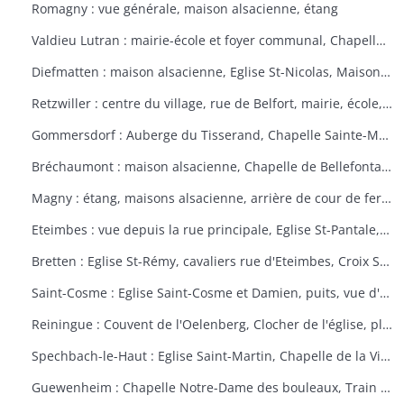
Romagny : vue générale, maison alsacienne, étang
Valdieu Lutran : mairie-école et foyer communal, Chapelle Notre Dame de la Pitié, calvaire, échelle d'écluses sens Valdieu-Retzwiller
Diefmatten : maison alsacienne, Eglise St-Nicolas, Maison natale Barthélémy Gross
Retzwiller : centre du village, rue de Belfort, mairie, école, décors floraux
Gommersdorf : Auberge du Tisserand, Chapelle Sainte-Marguerite, Calvaire rue des Tilleuls
Bréchaumont : maison alsacienne, Chapelle de Bellefontaine, rue de l'église, M.A.R.P.A. (Maison d'accueil rurale pour personne âgées)
Magny : étang, maisons alsacienne, arrière de cour de ferme
Eteimbes : vue depuis la rue principale, Eglise St-Pantale, maison alsacienne
Bretten : Eglise St-Rémy, cavaliers rue d'Eteimbes, Croix St-Eloi
Saint-Cosme : Eglise Saint-Cosme et Damien, puits, vue d'ensemble, ancien presbytère, mairie
Reiningue : Couvent de l'Oelenberg, Clocher de l'église, plan d'eau, cour de ferme
Spechbach-le-Haut : Eglise Saint-Martin, Chapelle de la Vierge, Christ du dimanche des rameaux sur l'âne, Vierge de la Pitié
Guewenheim : Chapelle Notre-Dame des bouleaux, Train de la Doller, lavoir, pierre borne, mur cimetière, Calvaire 1857 avec décorations florales