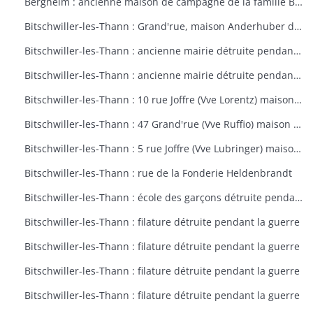
Bergheim : ancienne maison de campagne de la famille Bourste, actuellement hospice municipal
Bitschwiller-les-Thann : Grand'rue, maison Anderhuber détruite pendant la guerre
Bitschwiller-les-Thann : ancienne mairie détruite pendant la guerre
Bitschwiller-les-Thann : ancienne mairie détruite pendant la guerre
Bitschwiller-les-Thann : 10 rue Joffre (Vve Lorentz) maison détruite pendant la guerre
Bitschwiller-les-Thann : 47 Grand'rue (Vve Ruffio) maison détruite pendant la guerre
Bitschwiller-les-Thann : 5 rue Joffre (Vve Lubringer) maison détruite pendant la guerre
Bitschwiller-les-Thann : rue de la Fonderie Heldenbrandt
Bitschwiller-les-Thann : école des garçons détruite pendant la guerre
Bitschwiller-les-Thann : filature détruite pendant la guerre
Bitschwiller-les-Thann : filature détruite pendant la guerre
Bitschwiller-les-Thann : filature détruite pendant la guerre
Bitschwiller-les-Thann : filature détruite pendant la guerre