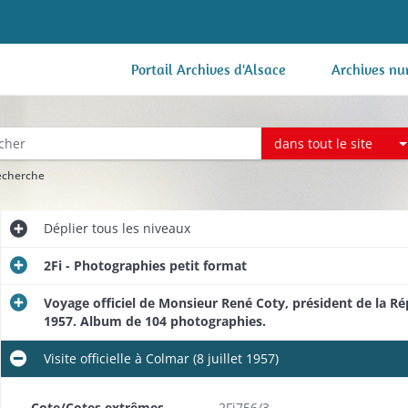
Portail Archives d'Alsace
Archives nu
dans tout le site
recherche
Déplier
tous les niveaux
2Fi - Photographies petit format
Voyage officiel de Monsieur René Coty, président de la Ré
1957. Album de 104 photographies.
Visite officielle à Colmar (8 juillet 1957)
Cote/Cotes extrêmes
2Fi756/3