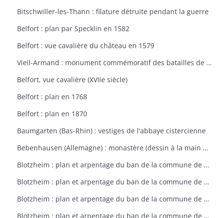
Bitschwiller-les-Thann : filature détruite pendant la guerre
Belfort : plan par Specklin en 1582
Belfort : vue cavalière du château en 1579
Vieil-Armand : monument commémoratif des batailles de la 1ère guerre mondiale
Belfort, vue cavalière (XVIIe siècle)
Belfort : plan en 1768
Belfort : plan en 1870
Baumgarten (Bas-Rhin) : vestiges de l'abbaye cistercienne
Bebenhausen (Allemagne) : monastère (dessin à la main de 1683)
Blotzheim : plan et arpentage du ban de la commune de Blotzheim (plan dressé sur ordre de l'intendant vers 1765)
Blotzheim : plan et arpentage du ban de la commune de Blotzheim (plan dressé sur ordre de l'intendant vers 1765)
Blotzheim : plan et arpentage du ban de la commune de Blotzheim (plan dressé sur ordre de l'intendant vers 1765)
Blotzheim : plan et arpentage du ban de la commune de Blotzheim (plan dressé sur ordre de l'intendant vers 1765)