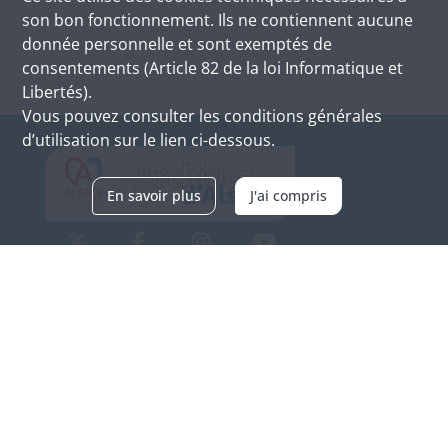
son bon fonctionnement. Ils ne contiennent aucune
donnée personnelle et sont exemptés de
consentements (Article 82 de la loi Informatique et
Libertés).
Vous pouvez consulter les conditions générales
d’utilisation sur le lien ci-dessous.
En savoir plus
J'ai compris
Archives d'Alsace - Site de Colmar
Bâtiment M / Cité administrative
3, rue Fleischhauer
F-68026 COLMAR
(+33) 3 89 21 97 00