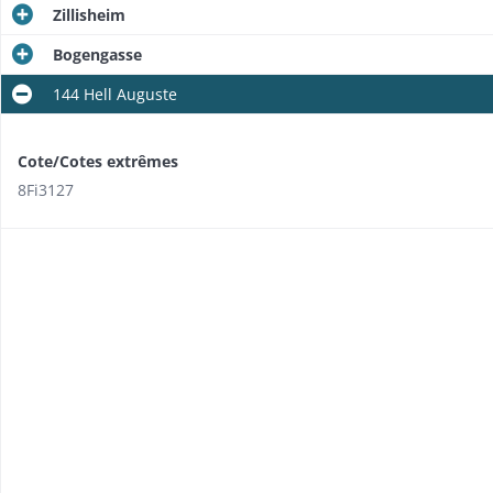
Zillisheim
Bogengasse
144 Hell Auguste
Cote/Cotes extrêmes
8Fi3127