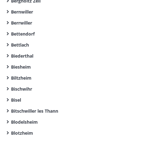
Bergholtz Zell
Bernwiller
Berrwiller
Bettendorf
Bettlach
Biederthal
Biesheim
Biltzheim
Bischwihr
Bisel
Bitschwiller les Thann
Blodelsheim
Blotzheim