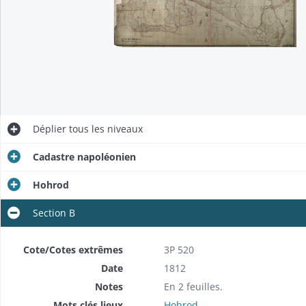
Déplier
tous les niveaux
Cadastre napoléonien
Hohrod
Section B
Cote/Cotes extrêmes
3P 520
Date
1812
Notes
En 2 feuilles.
Mots clés lieux
Hohrod