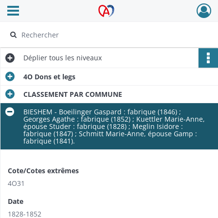
Ouvrir le menu déroulant
Archives Alsace - Colmar
Déplier
tous les niveaux
4O Dons et legs
CLASSEMENT PAR COMMUNE
BIESHEM - Boeilinger Gaspard : fabrique (1846) ;
Georges Agathe : fabrique (1852) ; Kuettler Marie-Anne,
épouse Studer : fabrique (1828) ; Meglin Isidore :
fabrique (1847) ; Schmitt Marie-Anne, épouse Gamp :
fabrique (1841).
Cote/Cotes extrêmes
4O31
Date
1828-1852