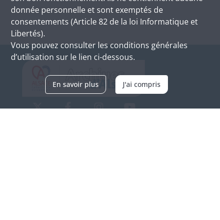
donnée personnelle et sont exemptés de
consentements (Article 82 de la loi Informatique et
Libertés).
Vous pouvez consulter les conditions générales
d’utilisation sur le lien ci-dessous.
En savoir plus
J'ai compris
Archives d'Alsace - Site de Colmar
Bâtiment M / Cité administrative
3, rue Fleischhauer
F-68026 COLMAR
(+33) 3 89 21 97 00
Nous contacter