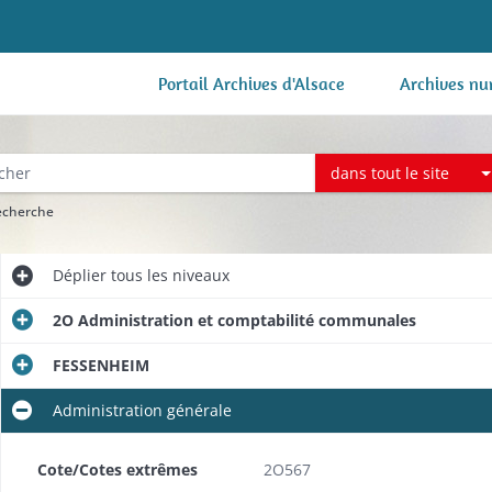
Portail Archives d'Alsace
Archives nu
dans tout le site
recherche
Déplier
tous les niveaux
2O Administration et comptabilité communales
FESSENHEIM
Administration générale
Cote/Cotes extrêmes
2O567