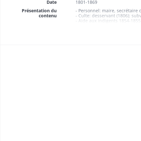
Date
1801-1869
Présentation du
- Personnel: maire, secrétaire 
contenu
- Culte: desservant (1806); sub
- Aide aux indigents 1854-1855
- Contentieux 1805-1809