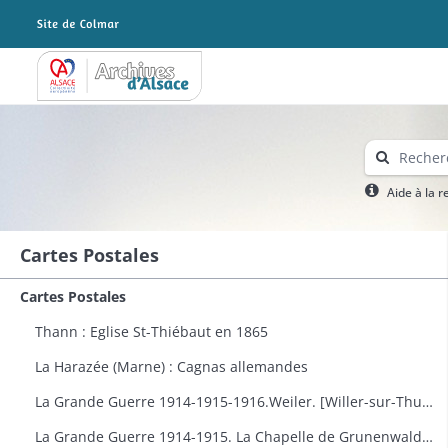
Archives Alsace - Colmar
Aide à la 
Cartes Postales
Cartes Postales
Thann : Eglise St-Thiébaut en 1865
La Harazée (Marne) : Cagnas allemandes
La Grande Guerre 1914-1915-1916.Weiler. [Willer-sur-Thur] : vue générale
La Grande Guerre 1914-1915. La Chapelle de Grunenwald près de Uderdersept habillés en soldat tenant un fusil. Dessin par Delalain.