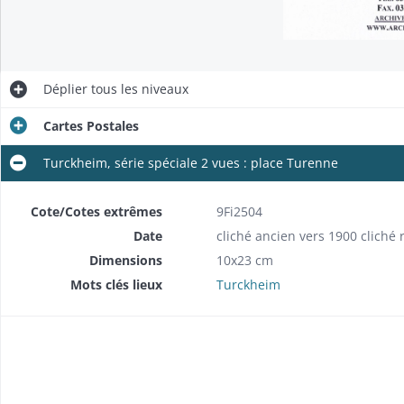
Déplier
tous les niveaux
Cartes Postales
Turckheim, série spéciale 2 vues : place Turenne
Cote/Cotes extrêmes
9Fi2504
Date
cliché ancien vers 1900 cliché 
Dimensions
10x23 cm
Mots clés lieux
Turckheim