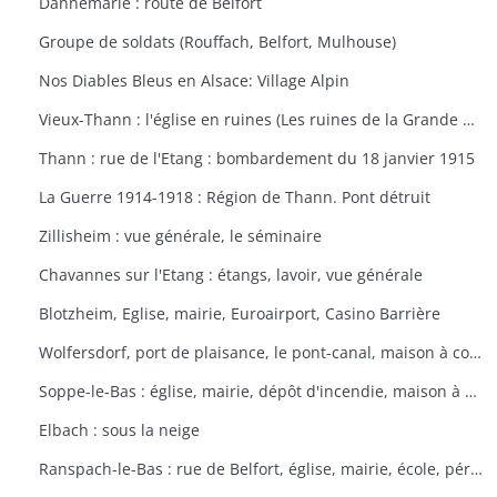
Dannemarie : route de Belfort
Groupe de soldats (Rouffach, Belfort, Mulhouse)
Nos Diables Bleus en Alsace: Village Alpin
Vieux-Thann : l'église en ruines (Les ruines de la Grande Guerre)
Thann : rue de l'Etang : bombardement du 18 janvier 1915
La Guerre 1914-1918 : Région de Thann. Pont détruit
Zillisheim : vue générale, le séminaire
Chavannes sur l'Etang : étangs, lavoir, vue générale
Blotzheim, Eglise, mairie, Euroairport, Casino Barrière
Wolfersdorf, port de plaisance, le pont-canal, maison à colombages
Soppe-le-Bas : église, mairie, dépôt d'incendie, maison à colombages
Elbach : sous la neige
Ranspach-le-Bas : rue de Belfort, église, mairie, école, périscolaire, platanes plantés sous Napoléon