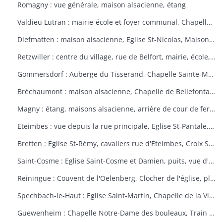
Romagny : vue générale, maison alsacienne, étang
Valdieu Lutran : mairie-école et foyer communal, Chapelle Notre Dame de la Pitié, calvaire, échelle d'écluses sens Valdieu-Retzwiller
Diefmatten : maison alsacienne, Eglise St-Nicolas, Maison natale Barthélémy Gross
Retzwiller : centre du village, rue de Belfort, mairie, école, décors floraux
Gommersdorf : Auberge du Tisserand, Chapelle Sainte-Marguerite, Calvaire rue des Tilleuls
Bréchaumont : maison alsacienne, Chapelle de Bellefontaine, rue de l'église, M.A.R.P.A. (Maison d'accueil rurale pour personne âgées)
Magny : étang, maisons alsacienne, arrière de cour de ferme
Eteimbes : vue depuis la rue principale, Eglise St-Pantale, maison alsacienne
Bretten : Eglise St-Rémy, cavaliers rue d'Eteimbes, Croix St-Eloi
Saint-Cosme : Eglise Saint-Cosme et Damien, puits, vue d'ensemble, ancien presbytère, mairie
Reiningue : Couvent de l'Oelenberg, Clocher de l'église, plan d'eau, cour de ferme
Spechbach-le-Haut : Eglise Saint-Martin, Chapelle de la Vierge, Christ du dimanche des rameaux sur l'âne, Vierge de la Pitié
Guewenheim : Chapelle Notre-Dame des bouleaux, Train de la Doller, lavoir, pierre borne, mur cimetière, Calvaire 1857 avec décorations florales