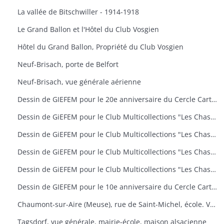
La vallée de Bitschwiller - 1914-1918
Le Grand Ballon et l'Hôtel du Club Vosgien
Hôtel du Grand Ballon, Propriété du Club Vosgien
Neuf-Brisach, porte de Belfort
Neuf-Brisach, vue générale aérienne
Dessin de GIEFEM pour le 20e anniversaire du Cercle Cartophile de Thann et de la Vallée de la Thur. 25-26 novembre 2006. carte n° 17
Dessin de GiEFEM pour le Club Multicollections "Les Chasseurs d'Images", Mulhouse. Carte n° 19 : "50 ans de carnaval à Mulhouse
Dessin de GiEFEM pour le Club Multicollections "Les Chasseurs d'Images", Mulhouse. Carte n° 20 : "L'univers de Tintin
Dessin de GiEFEM pour le Club Multicollections "Les Chasseurs d'Images", Mulhouse. Carte n° 17 : "Nounours a Cent ans
Dessin de GiEFEM pour le Club Multicollections "Les Chasseurs d'Images". Mulhouse. Carte n° 15
Dessin de GIEFEM pour le 10e anniversaire du Cercle Cartophile de Thann et de la Vallée de la Thur. Novembre 1997
Chaumont-sur-Aire (Meuse), rue de Saint-Michel, école. Vue d'une carte postale pour l'exposition de cartes postales anciennes (11 octobre 2009)
Tagsdorf, vue générale, mairie-école, maison alsacienne