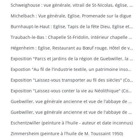
Schweighouse : vue générale, vitrail de St-Nicolas, église, la Doller
Michelbach : Vue générale, Eglise, Promenade sur la digue
Burnhaupt-le-Haut : Eglise, Tapis de la fête Dieu, Eglise et école, Office de la fête Dieu
Traubach-le-Bas : Chapelle St-Fridolin, intérieur chapelle et tableau, Ecole, rue principale
Hégenheim : Eglise, Restaurant au Bœuf rouge, Hôtel de ville, décors floraux
Exposition "Parcs et jardins de la région de Guebwiller, la culture d'un patrimoine florissant" (Communauté de Communes de la Région de Guebwiller, du 15 octobre 2010 au 31 janvier 2011)
Expostion "Au fil de l'industrie textile, un patrimoine insoupçonné" (Communauté de Communes de la Région de Guebwiller, du 11 septembre au 30 octobre 2009)
Exposition "Laissez-vous transporter au fil des siècles" (Communauté de Communes de la Région de Guebwiller, du 26 octobre 2012 au 19 janvier 2013)
Exposition "Laissez-vous conter la vie au Néolithique" (Communauté de Communes de la Région de Guebwiller, du 14 octobre 2011 au 26 janvier 2012)
Guebwiller, vue générale ancienne et vue de l'abbaye de Murbach.
Guebwiller, vue générale ancienne et vue de l'abbaye de Murbach.
Eschentzwiller (peinture à l'huile - auteur et date inconnus)
Zimmersheim (peinture à l'huile de M. Toussaint 1950)