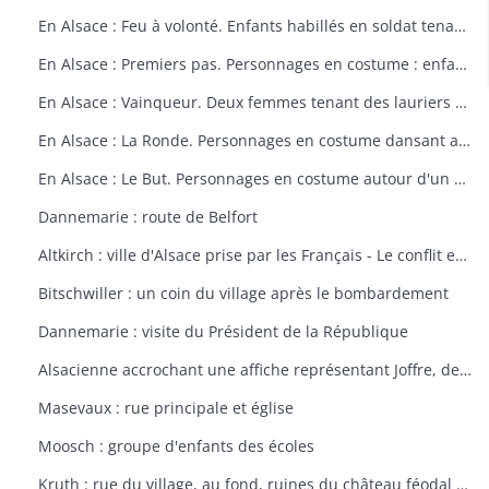
En Alsace : Feu à volonté. Enfants habillés en soldat tenant un fusil. Dessin par Delalain.
En Alsace : Premiers pas. Personnages en costume : enfant allant vers le drapeau français. Dessin par Delalain.
En Alsace : Vainqueur. Deux femmes tenant des lauriers et un homme en costume. Dessin par Delalain.
En Alsace : La Ronde. Personnages en costume dansant autour du drapeau français. Dessin par Delalain.
En Alsace : Le But. Personnages en costume autour d'un drapeau français. Dessin par Delalain
Dannemarie : route de Belfort
Altkirch : ville d'Alsace prise par les Français - Le conflit européen en 1914
Bitschwiller : un coin du village après le bombardement
Dannemarie : visite du Président de la République
Alsacienne accrochant une affiche représentant Joffre, dessin de Th. CROY
Masevaux : rue principale et église
Moosch : groupe d'enfants des écoles
Kruth : rue du village, au fond, ruines du château féodal de Wildenstein