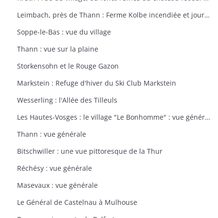
Leimbach, près de Thann : Ferme Kolbe incendiée et journellement bombardée avec les dépendances en ruines
Soppe-le-Bas : vue du village
Thann : vue sur la plaine
Storkensohn et le Rouge Gazon
Markstein : Refuge d'hiver du Ski Club Markstein
Wesserling : l'Allée des Tilleuls
Les Hautes-Vosges : le village "Le Bonhomme" : vue générale
Thann : vue générale
Bitschwiller : une vue pittoresque de la Thur
Réchésy : vue générale
Masevaux : vue générale
Le Général de Castelnau à Mulhouse