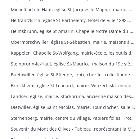
Michelbach-le-Haut, église St-Jacques le Majeur, mairie, maison 1832, fontaine, fête du pain
Helfrantzkirch, église St-Barthélémy, Hôtel de Ville 1898, maison alsacienne
Heimsbrunn, église St-Amarin, Chapelle Notre-Dame-du-Chêne, Maison Ste-Anne, mairie
Obermorschwiller, église St-Sébastien, mairie, maisons à colombages
Kappelen, Chapelle St-Wolfgang, mairie-école, les outils d'antan, chez le collectionneur de tracteurs
Steinbrunn-le-Haut, église St-Maurice, maison du 19e siècle, vue générale
Buethwiller, église St-Etienne, croix, chez les collectionneurs
Brinckheim, église St-Léonard, mairie, Winzerhisla, meule 1597, moulin
Landser, église, mairie, Stockbruna, ancienne maison des sœurs, Monastère St-Alphonse
Dietwiller, église Saint-Nicolas, mairie, Tour clocher, salle des fêtes
Sternenberg, mairie, centre du village, Papiers folies, Trotta Hisla
Souvenir du Mont des Olives - Tableau, représentant la Mort, à l'entrée du dortoir peint par Père M. Joseph (Baron de Géramb, général autrichien, mort en 1848 comme procurateur des Trappistes).