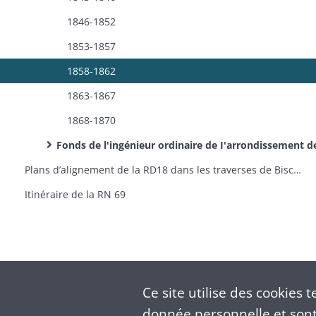
1846-1852
1853-1857
1858-1862
1863-1867
1868-1870
Fonds de l'ingénieur ordinaire de I'arrondissement de Colmar: demandes de permissions de voirie et d'align
Plans d’alignement de la RD18 dans les traverses de Bischwihr (plan en 1851), Muntzenheim (plan et profil en 1851) et Wihr-en-Plaine (plan en 1851) [fonds de la préfecture]
Itinéraire de la RN 69
Ce site utilise des
cookies
te
donnée personnelle et sont 