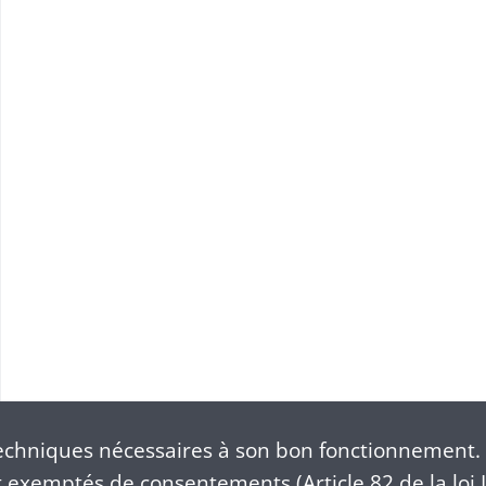
ement
chniques nécessaires à son bon fonctionnement. 
exemptés de consentements (Article 82 de la loi I