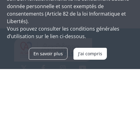
donnée personnelle et sont exemptés de
consentements (Article 82 de la loi Informatique et
Libertés).
Vous pouvez consulter les conditions générales
d’utilisation sur le lien ci-dessous.
En savoir plus
J'ai compris
Archives d'Alsace - Site de Colmar
Bâtiment M / Cité administrative
3, rue Fleischhauer
F-68026 COLMAR
(+33) 3 89 21 97 00
Nous contacter