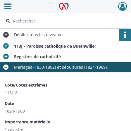
Ouvrir le menu déroulant
Archives Alsace - Colmar
Déplier
tous les niveaux
113J - Paroisse catholique de Buethwiller
Registres de catholicité
Mariages (1830-1892) et sépultures (1824-1969).
Cote/Cotes extrêmes
113J18
Date
1824-1969
Importance matérielle
1 registre