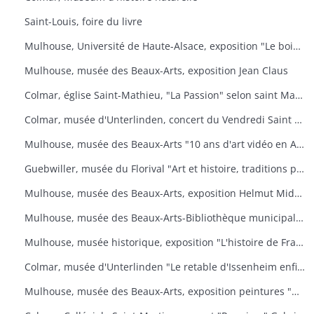
Saint-Louis, foire du livre
Mulhouse, Université de Haute-Alsace, exposition "Le bois, un art de vivre
Mulhouse, musée des Beaux-Arts, exposition Jean Claus
Colmar, église Saint-Mathieu, "La Passion" selon saint Matthieu
Colmar, musée d'Unterlinden, concert du Vendredi Saint "La Passion selon saint Jean
Mulhouse, musée des Beaux-Arts "10 ans d'art vidéo en Allemagne, 1976-1986
Guebwiller, musée du Florival "Art et histoire, traditions populaires céramiques" de Théodore Deck
Mulhouse, musée des Beaux-Arts, exposition Helmut Middendorf
Mulhouse, musée des Beaux-Arts-Bibliothèque municipale "Danses macabres de Dürer à Dali" Collection de l'Université de Düsseldorf "L'homme et la mort
Mulhouse, musée historique, exposition "L'histoire de France illustrée
Colmar, musée d'Unterlinden "Le retable d'Issenheim enfin complet
Mulhouse, musée des Beaux-Arts, exposition peintures "Aime-moi