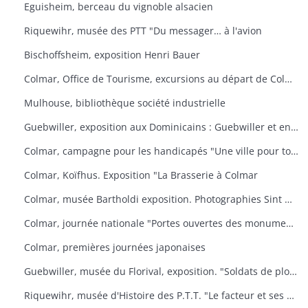
Eguisheim, berceau du vignoble alsacien
Riquewihr, musée des PTT "Du messager… à l'avion
Bischoffsheim, exposition Henri Bauer
Colmar, Office de Tourisme, excursions au départ de Colmar
Mulhouse, bibliothèque société industrielle
Guebwiller, exposition aux Dominicains : Guebwiller et environs
Colmar, campagne pour les handicapés "Une ville pour tous
Colmar, Koïfhus. Exposition "La Brasserie à Colmar
Colmar, musée Bartholdi exposition. Photographies Sint Niklaas
Colmar, journée nationale "Portes ouvertes des monuments historiques" (organisée par l'AREHC et le lycée Bartholdi)
Colmar, premières journées japonaises
Guebwiller, musée du Florival, exposition. "Soldats de plomb
Riquewihr, musée d'Histoire des P.T.T. "Le facteur et ses métamorphoses