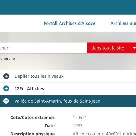
Portail Archives d'Alsace
Archives nu
dans tout le site
recherche
Déplier
tous les niveaux
12Fi - Affiches
Vallée de Saint-Amarin, feux de Saint-Jean
Cote/Cotes extrêmes
12 Fi21
Date
1983
Description physique
Affiche couleur; 40x60; Imprim