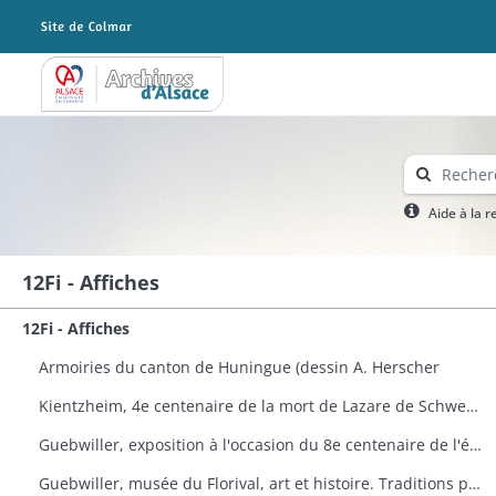
Archives Alsace - Colmar
Aide à la 
12Fi - Affiches
12Fi - Affiches
Armoiries du canton de Huningue (dessin A. Herscher
Kientzheim, 4e centenaire de la mort de Lazare de Schwendi
Guebwiller, exposition à l'occasion du 8e centenaire de l'église Saint-Léger
Guebwiller, musée du Florival, art et histoire. Traditions populaires céramiques de Théodore Deck