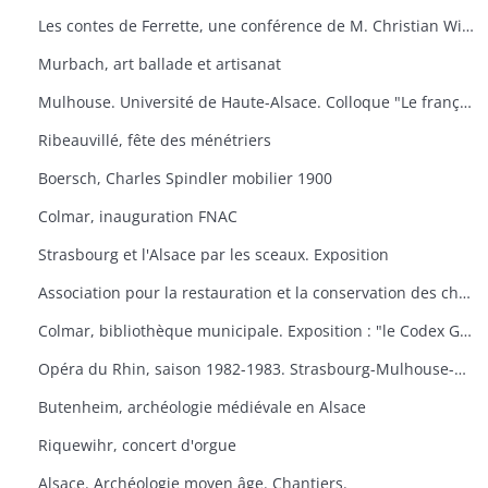
Les contes de Ferrette, une conférence de M. Christian Wilsdorf.
Murbach, art ballade et artisanat
Mulhouse. Université de Haute-Alsace. Colloque "Le français en Alsace
Ribeauvillé, fête des ménétriers
Boersch, Charles Spindler mobilier 1900
Colmar, inauguration FNAC
Strasbourg et l'Alsace par les sceaux. Exposition
Association pour la restauration et la conservation des châteaux du canton de Wintzenheim. "Portes ouvertes au Plixbourg
Colmar, bibliothèque municipale. Exposition : "le Codex Guta Sintram et le monde des couvents de Marbach et de Schwartzenthann
Opéra du Rhin, saison 1982-1983. Strasbourg-Mulhouse-Colmar
Butenheim, archéologie médiévale en Alsace
Riquewihr, concert d'orgue
Alsace. Archéologie moyen âge. Chantiers.