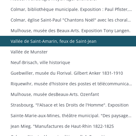
Colmar, bibliothèque municipale. Exposition : Paul Pfister, ex-libris e travaux littéraires.
Colmar, église Saint-Paul "Chantons Noël" avec les chorales "A Cœur Joie" de Colmar, la cantilene, la chanterie de l'école nationale de musique et les chorales scolaires d'Ingersheim.
Mulhouse, musée des Beaux-Arts. Exposition Tony Langen.
Vallée de Saint-Amarin, feux de Saint-Jean
Vallée de Munster
Neuf-Brisach, ville historique
Guebwiller, musée du Florival. Gilbert Anker 1831-1910
Riquewihr, musée d'histoire des postes et télécommunications, dernières acquisitions
Mulhouse, musée desBeaux-Arts. Ozenfant
Strasbourg, "l'Alsace et les Droits de l'Homme". Exposition
Sainte-Marie-aux-Mines, théâtre municipal. "Des paysages, des hommes, des traditions
Jean Mieg. "Manufactures de Haut-Rhin 1822-1825