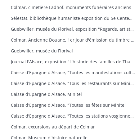
Colmar, cimetière Ladhof, monuments funéraires anciens
Sélestat, bibliothèque humaniste exposition du 5e Centenaire de la mort de Jean Mentel
Guebwiller, musée du Florival, exposition "Regards, artistes connus et méconnus de la collection Pierre et Denise Levy
Colmar, Ancienne Douane, 1er jour d'émission du timbre poste Croix-Rouge
Guebwiller, musée du Florival
Journal l'Alsace, exposition "L'historie des familles de Thann, de sa seigneurie et du baillage de Saint Amarin
Caisse d'Epargne d'Alsace, "Toutes les manifestations culturelles sur Minitel
Caisse d'Epargne d'Alsace, "Tous les restaurants sur Minitel
Caisse d'Epargne d'Alsace, Minitel
Caisse d'Epargne d'Alsace, "Toutes les fêtes sur Minitel
Caisse d'Epargne d'Alsace, "Toutes les stations vosgiennes sur Minitel
Colmar, excursions au départ de Colmar
Colmar, Museum d'histoire naturelle