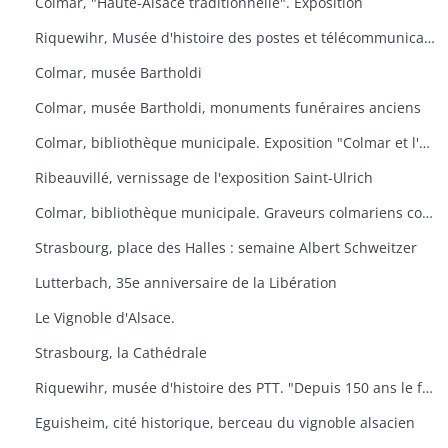
Colmar, "Haute-Alsace traditionnelle". Exposition
Riquewihr, Musée d'histoire des postes et télécommunications. "Facteur ? L'Europe s'il-vous-plaît
Colmar, musée Bartholdi
Colmar, musée Bartholdi, monuments funéraires anciens
Colmar, bibliothèque municipale. Exposition "Colmar et l'Ex-lbiris
Ribeauvillé, vernissage de l'exposition Saint-Ulrich
Colmar, bibliothèque municipale. Graveurs colmariens contemporains
Strasbourg, place des Halles : semaine Albert Schweitzer
Lutterbach, 35e anniversaire de la Libération
Le Vignoble d'Alsace.
Strasbourg, la Cathédrale
Riquewihr, musée d'histoire des PTT. "Depuis 150 ans le facteur de campagne
Eguisheim, cité historique, berceau du vignoble alsacien