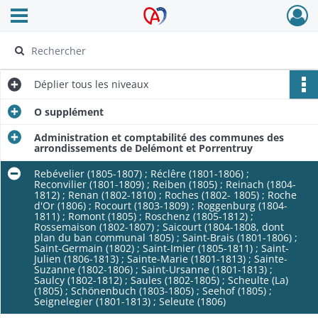
Ouvrir le menu déroulant
Archives Alsace - Colmar
Déplier
tous les niveaux
O supplément
Administration et comptabilité des communes des
arrondissements de Delémont et Porrentruy
Rebévelier (1805-1807) ; Réclêre (1801-1806) ;
Reconvilier (1801-1809) ; Reiben (1805) ; Reinach (1804-
1812) ; Renan (1802-1810) ; Roches (1802- 1805) ; Roche
d'Or (1806) ; Rocourt (1803-1809) ; Roggenburg (1804-
1811) ; Romont (1805) ; Roschenz (1805-1812) ;
Rossemaison (1802-1807) ; Saicourt (1804-1808, dont
plan du ban communal 1805) ; Saint-Brais (1801-1806) ;
Saint-Germain (1802) ; Saint-Imier (1805-1811) ; Saint-
Julien (1806-1813) ; Sainte-Marie (1801-1813) ; Sainte-
Suzanne (1802-1806) ; Saint-Ursanne (1801-1813) ;
Saulcy (1802-1812) ; Saules (1802-1805) ; Scheulte (La)
(1805) ; Schönenbuch (1803-1805) ; Seehof (1805) ;
Seignelegier (1801-1813) ; Seleute (1806)