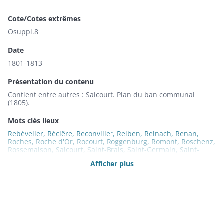
Cote/Cotes extrêmes
Osuppl.8
Date
1801-1813
Présentation du contenu
Contient entre autres : Saicourt. Plan du ban communal
(1805).
Mots clés lieux
Rebévelier, Réclêre, Reconvilier, Reiben, Reinach, Renan,
Roches, Roche d'Or, Rocourt, Roggenburg, Romont, Roschenz,
Rossemaison, Saicourt, Saint-Brais, Saint-Germain, Saint-
Imier, Saint-Julien, Sainte-Marie, Sainte-Suzanne, Saint-
Afficher plus
Ursanne, Saulcy, Saules, Scheulte (La), Schönenbuch, Seehof,
Seignelegier, Seleute