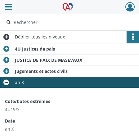
Ouvrir le menu déroulant
Archives Alsace - Colmar
Déplier
tous les niveaux
4U Justices de paix
JUSTICE DE PAIX DE MASEVAUX
Jugements et actes civils
an X
Cote/Cotes extrêmes
4U19/3
Date
an X