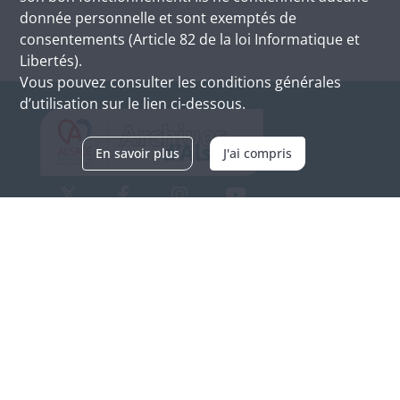
donnée personnelle et sont exemptés de
consentements (Article 82 de la loi Informatique et
Libertés).
Vous pouvez consulter les conditions générales
d’utilisation sur le lien ci-dessous.
En savoir plus
J'ai compris
Archives d'Alsace - Site de Colmar
Bâtiment M / Cité administrative
3, rue Fleischhauer
F-68026 COLMAR
(+33) 3 89 21 97 00
Nous contacter