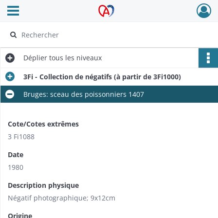
Ouvrir le menu déroulant
Archives Alsace - Colmar
Déplier
tous les niveaux
3Fi - Collection de négatifs (à partir de 3Fi1000)
Bruges: sceau des poissonniers 1407
Cote/Cotes extrêmes
3 Fi1088
Date
1980
Description physique
Négatif photographique; 9x12cm
Origine