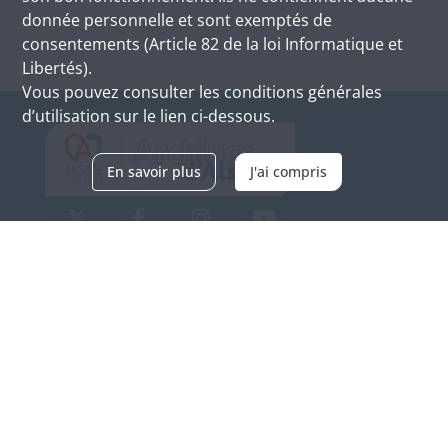
donnée personnelle et sont exemptés de
consentements (Article 82 de la loi Informatique et
Libertés).
Vous pouvez consulter les conditions générales
d’utilisation sur le lien ci-dessous.
En savoir plus
J'ai compris
Archives d'Alsace - Site de Colmar
Bâtiment M / Cité administrative
3, rue Fleischhauer
F-68026 COLMAR
(+33) 3 89 21 97 00
Nous contacter