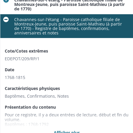
Montreux-Jeune, puis paroisse Saint-Mathieu (à partir
de 1770)
Chavannes-sur-l'étang - Paroisse catholique filiale de
Montreux-Jeune, puis paroisse Saint-Mathieu (à partir
de 1770) - Registre de baptêmes, confirmations,
anniversaires et notes
Cote/Cotes extrêmes
EDEPOT/209/RP/1
Date
1768-1815
Caractéristiques physiques
Baptêmes, Confirmations, Notes
Présentation du contenu
Pour ce registre, il y a deux entrées de lecture, début et fin du
volume.
Baptêmes : 1768-1792
Confirmations : 1772 ; 1786 ; 1785 ; 1789
Afficher plus