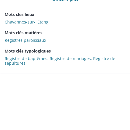
État des produits et des sommes d'argent fournis pour
l'approvisionnement de Belfort : 1815
Des gardes nationaux reconnaissent avoir reçu de l'argent du
Mots clés lieux
maire : s.d.
Anniversaires : 1770-1787
Chavannes-sur-l'Etang
Déclarations de grossesse : 1771-1792
Nomination du maître de poste : 1815
Mots clés matières
Registres paroissiaux
Mots clés typologiques
Registre de baptêmes
,
Registre de mariages
,
Registre de
sépultures