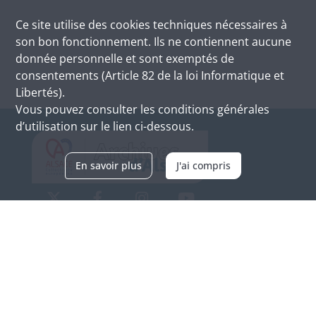
Ce site utilise des
cookies
techniques nécessaires à
son bon fonctionnement. Ils ne contiennent aucune
donnée personnelle et sont exemptés de
consentements (Article 82 de la loi Informatique et
Libertés).
Vous pouvez consulter les conditions générales
d’utilisation sur le lien ci-dessous.
En savoir plus
J'ai compris
Archives d'Alsace - Site de Colmar
Bâtiment M / Cité administrative
3, rue Fleischhauer
F-68026 COLMAR
(+33) 3 89 21 97 00