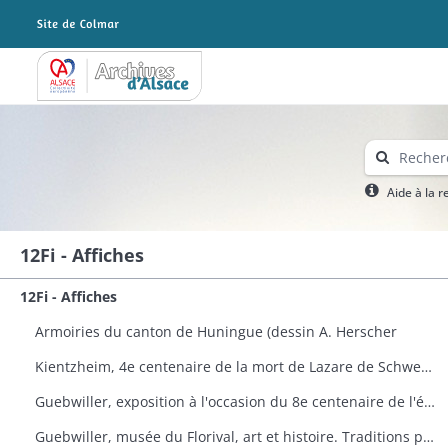
Archives Alsace - Colmar
Aide à la 
12Fi - Affiches
12Fi - Affiches
Armoiries du canton de Huningue (dessin A. Herscher
Kientzheim, 4e centenaire de la mort de Lazare de Schwendi
Guebwiller, exposition à l'occasion du 8e centenaire de l'église Saint-Léger
Guebwiller, musée du Florival, art et histoire. Traditions populaires céramiques de Théodore Deck