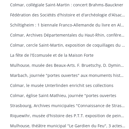
Colmar, collégiale Saint-Martin : concert Brahms-Bauckner
Fédération des Sociétés d'histoire et d'archéologie d'Alsace : les monuments ruraux d'Alsace
Schiltigheim : 1 biennale Franco-Allemande du livre en Alsace
Colmar, Archives Départementales du Haut-Rhin, conférence : Yves Bisch "Cet homme à surveiller
Colmar, cercle Saint-Martin, exposition de coquillages du monde
La fête de l'Ecomusée et de la Maison Forte
Mulhouse, musée des Beaux-Arts. F. Bruetschy, D. Dyminski, C. Gebhardt, B. Latuner, J.F. Nourisson, J.-C. Wallios
Marbach, journée "portes ouvertes" aux monuments historiques
Colmar, le musée Unterlinden enrichit ses collections
Colmar, église Saint-Mathieu, journée "portes ouvertes
Strasbourg, Archives municipales "Connaissance de Strasbourg
Riquewihr, musée d'histoire des P.T.T. exposition de peintures sous-verre
Mulhouse, théâtre municipal "Le Gardien du Feu", 3 actes et 4 tableaux d'après le roman d'Anatole le Braz