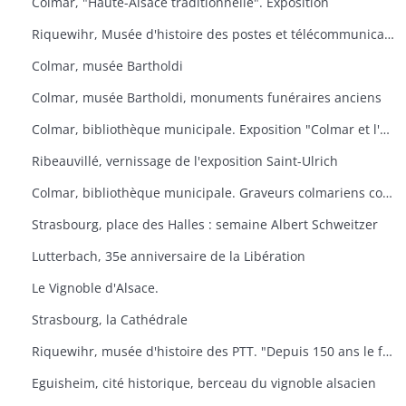
Colmar, "Haute-Alsace traditionnelle". Exposition
Riquewihr, Musée d'histoire des postes et télécommunications. "Facteur ? L'Europe s'il-vous-plaît
Colmar, musée Bartholdi
Colmar, musée Bartholdi, monuments funéraires anciens
Colmar, bibliothèque municipale. Exposition "Colmar et l'Ex-lbiris
Ribeauvillé, vernissage de l'exposition Saint-Ulrich
Colmar, bibliothèque municipale. Graveurs colmariens contemporains
Strasbourg, place des Halles : semaine Albert Schweitzer
Lutterbach, 35e anniversaire de la Libération
Le Vignoble d'Alsace.
Strasbourg, la Cathédrale
Riquewihr, musée d'histoire des PTT. "Depuis 150 ans le facteur de campagne
Eguisheim, cité historique, berceau du vignoble alsacien