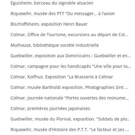
Eguisheim, berceau du vignoble alsacien
Riquewihr, musée des PTT "Du messager… à l'avion
Bischoffsheim, exposition Henri Bauer
Colmar, Office de Tourisme, excursions au départ de Colmar
Mulhouse, bibliothèque société industrielle
Guebwiller, exposition aux Dominicains : Guebwiller et environs
Colmar, campagne pour les handicapés "Une ville pour tous
Colmar, Koïfhus. Exposition "La Brasserie à Colmar
Colmar, musée Bartholdi exposition. Photographies Sint Niklaas
Colmar, journée nationale "Portes ouvertes des monuments historiques" (organisée par l'AREHC et le lycée Bartholdi)
Colmar, premières journées japonaises
Guebwiller, musée du Florival, exposition. "Soldats de plomb
Riquewihr, musée d'Histoire des P.T.T. "Le facteur et ses métamorphoses