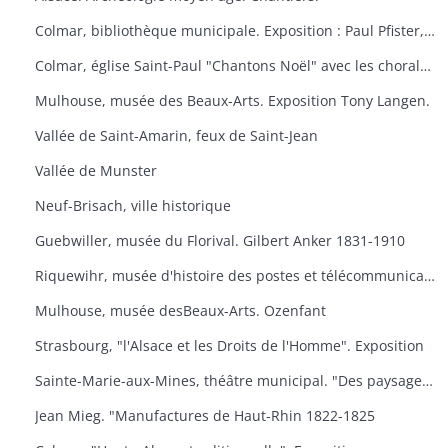
Colmar, bibliothèque municipale. Exposition : Paul Pfister, ex-libris e travaux littéraires.
Colmar, église Saint-Paul "Chantons Noël" avec les chorales "A Cœur Joie" de Colmar, la cantilene, la chanterie de l'école nationale de musique et les chorales scolaires d'Ingersheim.
Mulhouse, musée des Beaux-Arts. Exposition Tony Langen.
Vallée de Saint-Amarin, feux de Saint-Jean
Vallée de Munster
Neuf-Brisach, ville historique
Guebwiller, musée du Florival. Gilbert Anker 1831-1910
Riquewihr, musée d'histoire des postes et télécommunications, dernières acquisitions
Mulhouse, musée desBeaux-Arts. Ozenfant
Strasbourg, "l'Alsace et les Droits de l'Homme". Exposition
Sainte-Marie-aux-Mines, théâtre municipal. "Des paysages, des hommes, des traditions
Jean Mieg. "Manufactures de Haut-Rhin 1822-1825