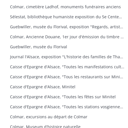
Colmar, cimetière Ladhof, monuments funéraires anciens
Sélestat, bibliothèque humaniste exposition du 5e Centenaire de la mort de Jean Mentel
Guebwiller, musée du Florival, exposition "Regards, artistes connus et méconnus de la collection Pierre et Denise Levy
Colmar, Ancienne Douane, 1er jour d'émission du timbre poste Croix-Rouge
Guebwiller, musée du Florival
Journal l'Alsace, exposition "L'historie des familles de Thann, de sa seigneurie et du baillage de Saint Amarin
Caisse d'Epargne d'Alsace, "Toutes les manifestations culturelles sur Minitel
Caisse d'Epargne d'Alsace, "Tous les restaurants sur Minitel
Caisse d'Epargne d'Alsace, Minitel
Caisse d'Epargne d'Alsace, "Toutes les fêtes sur Minitel
Caisse d'Epargne d'Alsace, "Toutes les stations vosgiennes sur Minitel
Colmar, excursions au départ de Colmar
Colmar, Museum d'histoire naturelle