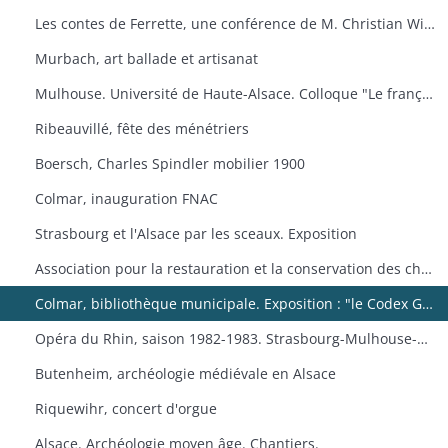
Les contes de Ferrette, une conférence de M. Christian Wilsdorf.
Murbach, art ballade et artisanat
Mulhouse. Université de Haute-Alsace. Colloque "Le français en Alsace
Ribeauvillé, fête des ménétriers
Boersch, Charles Spindler mobilier 1900
Colmar, inauguration FNAC
Strasbourg et l'Alsace par les sceaux. Exposition
Association pour la restauration et la conservation des châteaux du canton de Wintzenheim. "Portes ouvertes au Plixbourg
Colmar, bibliothèque municipale. Exposition : "le Codex Guta Sintram et le monde des couvents de Marbach et de Schwartzenthann
Opéra du Rhin, saison 1982-1983. Strasbourg-Mulhouse-Colmar
Butenheim, archéologie médiévale en Alsace
Riquewihr, concert d'orgue
Alsace. Archéologie moyen âge. Chantiers.