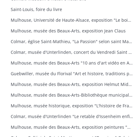
Saint-Louis, foire du livre
Mulhouse, Université de Haute-Alsace, exposition "Le bois, un art de vivre
Mulhouse, musée des Beaux-Arts, exposition Jean Claus
Colmar, église Saint-Mathieu, "La Passion" selon saint Matthieu
Colmar, musée d'Unterlinden, concert du Vendredi Saint "La Passion selon saint Jean
Mulhouse, musée des Beaux-Arts "10 ans d'art vidéo en Allemagne, 1976-1986
Guebwiller, musée du Florival "Art et histoire, traditions populaires céramiques" de Théodore Deck
Mulhouse, musée des Beaux-Arts, exposition Helmut Middendorf
Mulhouse, musée des Beaux-Arts-Bibliothèque municipale "Danses macabres de Dürer à Dali" Collection de l'Université de Düsseldorf "L'homme et la mort
Mulhouse, musée historique, exposition "L'histoire de France illustrée
Colmar, musée d'Unterlinden "Le retable d'Issenheim enfin complet
Mulhouse, musée des Beaux-Arts, exposition peintures "Aime-moi