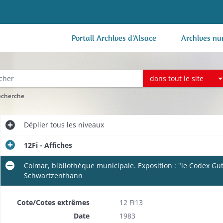
Portail Archives d'Alsace
Archives nu
dans tout le site
recherche
Déplier
tous les niveaux
12Fi - Affiches
Colmar, bibliothèque municipale. Exposition : "le Codex G
Schwartzenthann
Cote/Cotes extrêmes
12 Fi13
Date
1983