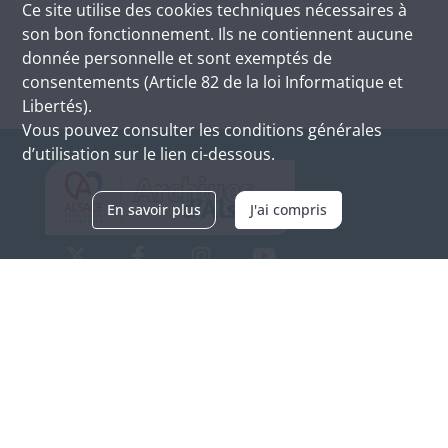
Ce site utilise des
cookies
techniques nécessaires à
son bon fonctionnement. Ils ne contiennent aucune
donnée personnelle et sont exemptés de
consentements (Article 82 de la loi Informatique et
Libertés).
Vous pouvez consulter les conditions générales
d’utilisation sur le lien ci-dessous.
En savoir plus
J'ai compris
Archives d'Alsace - Site de Colmar
Bâtiment M / Cité administrative
3, rue Fleischhauer
F-68026 COLMAR
(+33) 3 89 21 97 00