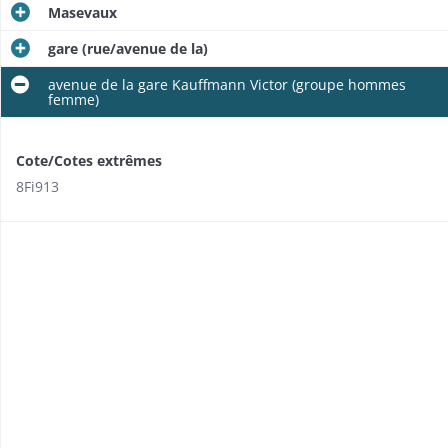
Masevaux
gare (rue/avenue de la)
avenue de la gare Kauffmann Victor (groupe hommes
femme)
Cote/Cotes extrêmes
8Fi913