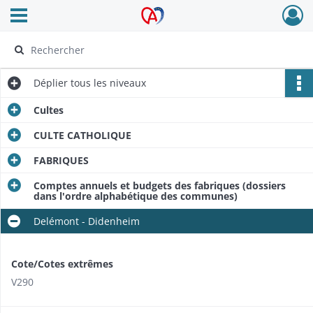
Ouvrir le menu déroulant
Archives Alsace - Colmar
Déplier
tous les niveaux
Cultes
CULTE CATHOLIQUE
FABRIQUES
Comptes annuels et budgets des fabriques (dossiers
dans l'ordre alphabétique des communes)
Delémont - Didenheim
Cote/Cotes extrêmes
V290