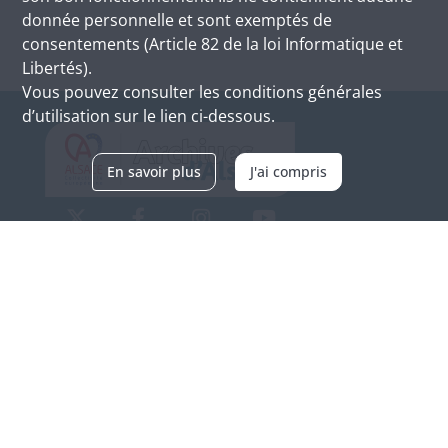
donnée personnelle et sont exemptés de
consentements (Article 82 de la loi Informatique et
Libertés).
Vous pouvez consulter les conditions générales
d’utilisation sur le lien ci-dessous.
En savoir plus
J'ai compris
Archives d'Alsace - Site de Colmar
Bâtiment M / Cité administrative
3, rue Fleischhauer
F-68026 COLMAR
(+33) 3 89 21 97 00
Nous contacter