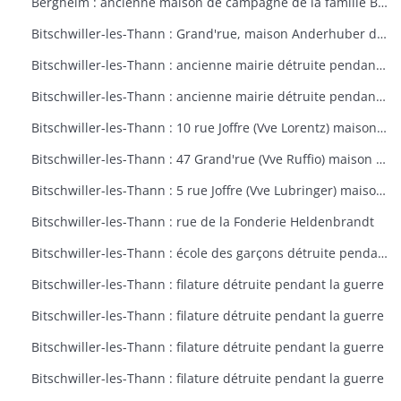
Bergheim : ancienne maison de campagne de la famille Bourste, actuellement hospice municipal
Bitschwiller-les-Thann : Grand'rue, maison Anderhuber détruite pendant la guerre
Bitschwiller-les-Thann : ancienne mairie détruite pendant la guerre
Bitschwiller-les-Thann : ancienne mairie détruite pendant la guerre
Bitschwiller-les-Thann : 10 rue Joffre (Vve Lorentz) maison détruite pendant la guerre
Bitschwiller-les-Thann : 47 Grand'rue (Vve Ruffio) maison détruite pendant la guerre
Bitschwiller-les-Thann : 5 rue Joffre (Vve Lubringer) maison détruite pendant la guerre
Bitschwiller-les-Thann : rue de la Fonderie Heldenbrandt
Bitschwiller-les-Thann : école des garçons détruite pendant la guerre
Bitschwiller-les-Thann : filature détruite pendant la guerre
Bitschwiller-les-Thann : filature détruite pendant la guerre
Bitschwiller-les-Thann : filature détruite pendant la guerre
Bitschwiller-les-Thann : filature détruite pendant la guerre