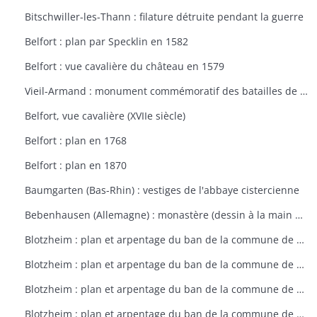
Bitschwiller-les-Thann : filature détruite pendant la guerre
Belfort : plan par Specklin en 1582
Belfort : vue cavalière du château en 1579
Vieil-Armand : monument commémoratif des batailles de la 1ère guerre mondiale
Belfort, vue cavalière (XVIIe siècle)
Belfort : plan en 1768
Belfort : plan en 1870
Baumgarten (Bas-Rhin) : vestiges de l'abbaye cistercienne
Bebenhausen (Allemagne) : monastère (dessin à la main de 1683)
Blotzheim : plan et arpentage du ban de la commune de Blotzheim (plan dressé sur ordre de l'intendant vers 1765)
Blotzheim : plan et arpentage du ban de la commune de Blotzheim (plan dressé sur ordre de l'intendant vers 1765)
Blotzheim : plan et arpentage du ban de la commune de Blotzheim (plan dressé sur ordre de l'intendant vers 1765)
Blotzheim : plan et arpentage du ban de la commune de Blotzheim (plan dressé sur ordre de l'intendant vers 1765)