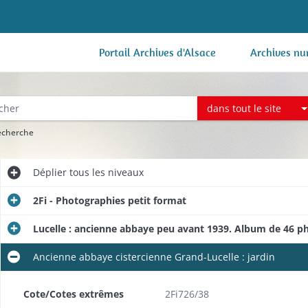
Portail Archives d'Alsace
Archives nu
dans tout le site
recherche
Déplier
tous les niveaux
2Fi - Photographies petit format
Lucelle : ancienne abbaye peu avant 1939. Album de 46 p
Ancienne abbaye cistercienne Grand-Lucelle : jardin
Cote/Cotes extrêmes
2Fi726/38