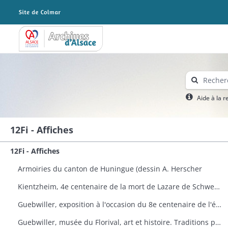
Archives Alsace - Colmar
Aide à la 
12Fi - Affiches
12Fi - Affiches
Armoiries du canton de Huningue (dessin A. Herscher
Kientzheim, 4e centenaire de la mort de Lazare de Schwendi
Guebwiller, exposition à l'occasion du 8e centenaire de l'église Saint-Léger
Guebwiller, musée du Florival, art et histoire. Traditions populaires céramiques de Théodore Deck