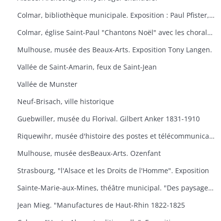
Colmar, bibliothèque municipale. Exposition : Paul Pfister, ex-libris e travaux littéraires.
Colmar, église Saint-Paul "Chantons Noël" avec les chorales "A Cœur Joie" de Colmar, la cantilene, la chanterie de l'école nationale de musique et les chorales scolaires d'Ingersheim.
Mulhouse, musée des Beaux-Arts. Exposition Tony Langen.
Vallée de Saint-Amarin, feux de Saint-Jean
Vallée de Munster
Neuf-Brisach, ville historique
Guebwiller, musée du Florival. Gilbert Anker 1831-1910
Riquewihr, musée d'histoire des postes et télécommunications, dernières acquisitions
Mulhouse, musée desBeaux-Arts. Ozenfant
Strasbourg, "l'Alsace et les Droits de l'Homme". Exposition
Sainte-Marie-aux-Mines, théâtre municipal. "Des paysages, des hommes, des traditions
Jean Mieg. "Manufactures de Haut-Rhin 1822-1825