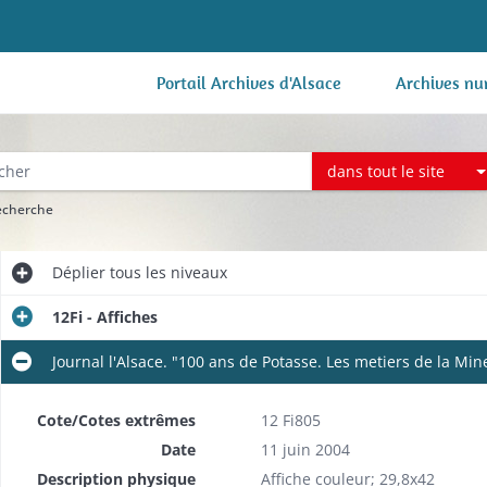
Portail Archives d'Alsace
Archives nu
dans tout le site
recherche
Déplier
tous les niveaux
12Fi - Affiches
Journal l'Alsace. "100 ans de Potasse. Les metiers de la Min
Cote/Cotes extrêmes
12 Fi805
Date
11 juin 2004
Description physique
Affiche couleur; 29,8x42