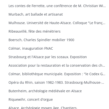
Les contes de Ferrette, une conférence de M. Christian Wilsdorf.
Murbach, art ballade et artisanat
Mulhouse. Université de Haute-Alsace. Colloque "Le français en Alsace
Ribeauvillé, fête des ménétriers
Boersch, Charles Spindler mobilier 1900
Colmar, inauguration FNAC
Strasbourg et l'Alsace par les sceaux. Exposition
Association pour la restauration et la conservation des châteaux du canton de Wintzenheim. "Portes ouvertes au Plixbourg
Colmar, bibliothèque municipale. Exposition : "le Codex Guta Sintram et le monde des couvents de Marbach et de Schwartzenthann
Opéra du Rhin, saison 1982-1983. Strasbourg-Mulhouse-Colmar
Butenheim, archéologie médiévale en Alsace
Riquewihr, concert d'orgue
Alsace. Archéologie moyen âge. Chantiers.