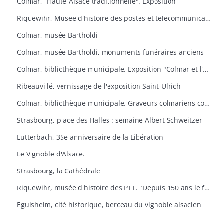
Colmar, "Haute-Alsace traditionnelle". Exposition
Riquewihr, Musée d'histoire des postes et télécommunications. "Facteur ? L'Europe s'il-vous-plaît
Colmar, musée Bartholdi
Colmar, musée Bartholdi, monuments funéraires anciens
Colmar, bibliothèque municipale. Exposition "Colmar et l'Ex-lbiris
Ribeauvillé, vernissage de l'exposition Saint-Ulrich
Colmar, bibliothèque municipale. Graveurs colmariens contemporains
Strasbourg, place des Halles : semaine Albert Schweitzer
Lutterbach, 35e anniversaire de la Libération
Le Vignoble d'Alsace.
Strasbourg, la Cathédrale
Riquewihr, musée d'histoire des PTT. "Depuis 150 ans le facteur de campagne
Eguisheim, cité historique, berceau du vignoble alsacien