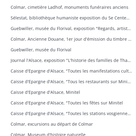
Colmar, cimetière Ladhof, monuments funéraires anciens
Sélestat, bibliothèque humaniste exposition du 5e Centenaire de la mort de Jean Mentel
Guebwiller, musée du Florival, exposition "Regards, artistes connus et méconnus de la collection Pierre et Denise Levy
Colmar, Ancienne Douane, 1er jour d'émission du timbre poste Croix-Rouge
Guebwiller, musée du Florival
Journal l'Alsace, exposition "L'historie des familles de Thann, de sa seigneurie et du baillage de Saint Amarin
Caisse d'Epargne d'Alsace, "Toutes les manifestations culturelles sur Minitel
Caisse d'Epargne d'Alsace, "Tous les restaurants sur Minitel
Caisse d'Epargne d'Alsace, Minitel
Caisse d'Epargne d'Alsace, "Toutes les fêtes sur Minitel
Caisse d'Epargne d'Alsace, "Toutes les stations vosgiennes sur Minitel
Colmar, excursions au départ de Colmar
Colmar, Museum d'histoire naturelle