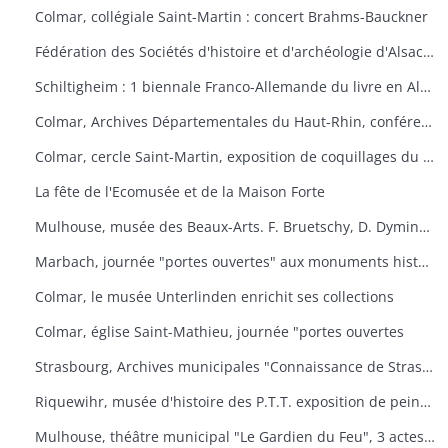
Colmar, collégiale Saint-Martin : concert Brahms-Bauckner
Fédération des Sociétés d'histoire et d'archéologie d'Alsace : les monuments ruraux d'Alsace
Schiltigheim : 1 biennale Franco-Allemande du livre en Alsace
Colmar, Archives Départementales du Haut-Rhin, conférence : Yves Bisch "Cet homme à surveiller
Colmar, cercle Saint-Martin, exposition de coquillages du monde
La fête de l'Ecomusée et de la Maison Forte
Mulhouse, musée des Beaux-Arts. F. Bruetschy, D. Dyminski, C. Gebhardt, B. Latuner, J.F. Nourisson, J.-C. Wallios
Marbach, journée "portes ouvertes" aux monuments historiques
Colmar, le musée Unterlinden enrichit ses collections
Colmar, église Saint-Mathieu, journée "portes ouvertes
Strasbourg, Archives municipales "Connaissance de Strasbourg
Riquewihr, musée d'histoire des P.T.T. exposition de peintures sous-verre
Mulhouse, théâtre municipal "Le Gardien du Feu", 3 actes et 4 tableaux d'après le roman d'Anatole le Braz