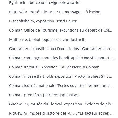
Eguisheim, berceau du vignoble alsacien
Riquewihr, musée des PTT "Du messager… à l'avion
Bischoffsheim, exposition Henri Bauer
Colmar, Office de Tourisme, excursions au départ de Colmar
Mulhouse, bibliothèque société industrielle
Guebwiller, exposition aux Dominicains : Guebwiller et environs
Colmar, campagne pour les handicapés "Une ville pour tous
Colmar, Koïfhus. Exposition "La Brasserie à Colmar
Colmar, musée Bartholdi exposition. Photographies Sint Niklaas
Colmar, journée nationale "Portes ouvertes des monuments historiques" (organisée par l'AREHC et le lycée Bartholdi)
Colmar, premières journées japonaises
Guebwiller, musée du Florival, exposition. "Soldats de plomb
Riquewihr, musée d'Histoire des P.T.T. "Le facteur et ses métamorphoses