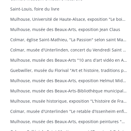
Saint-Louis, foire du livre
Mulhouse, Université de Haute-Alsace, exposition "Le bois, un art de vivre
Mulhouse, musée des Beaux-Arts, exposition Jean Claus
Colmar, église Saint-Mathieu, "La Passion" selon saint Matthieu
Colmar, musée d'Unterlinden, concert du Vendredi Saint "La Passion selon saint Jean
Mulhouse, musée des Beaux-Arts "10 ans d'art vidéo en Allemagne, 1976-1986
Guebwiller, musée du Florival "Art et histoire, traditions populaires céramiques" de Théodore Deck
Mulhouse, musée des Beaux-Arts, exposition Helmut Middendorf
Mulhouse, musée des Beaux-Arts-Bibliothèque municipale "Danses macabres de Dürer à Dali" Collection de l'Université de Düsseldorf "L'homme et la mort
Mulhouse, musée historique, exposition "L'histoire de France illustrée
Colmar, musée d'Unterlinden "Le retable d'Issenheim enfin complet
Mulhouse, musée des Beaux-Arts, exposition peintures "Aime-moi