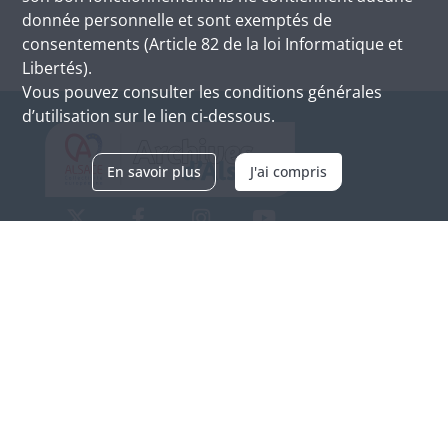
donnée personnelle et sont exemptés de
consentements (Article 82 de la loi Informatique et
Libertés).
Vous pouvez consulter les conditions générales
d’utilisation sur le lien ci-dessous.
En savoir plus
J'ai compris
Archives d'Alsace - Site de Colmar
Bâtiment M / Cité administrative
3, rue Fleischhauer
F-68026 COLMAR
(+33) 3 89 21 97 00
Nous contacter