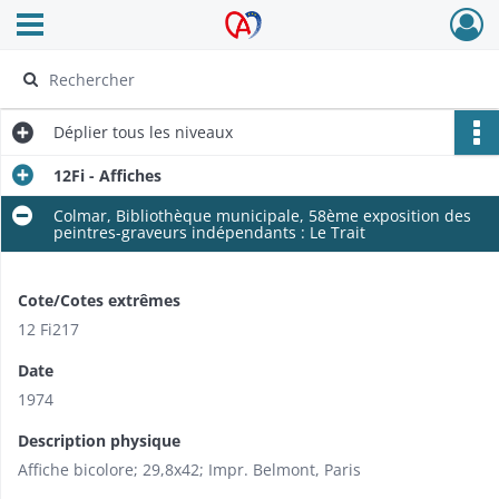
Ouvrir le menu déroulant
Archives Alsace - Colmar
Déplier
tous les niveaux
12Fi - Affiches
Colmar, Bibliothèque municipale, 58ème exposition des
peintres-graveurs indépendants : Le Trait
Cote/Cotes extrêmes
12 Fi217
Date
1974
Description physique
Affiche bicolore; 29,8x42; Impr. Belmont, Paris