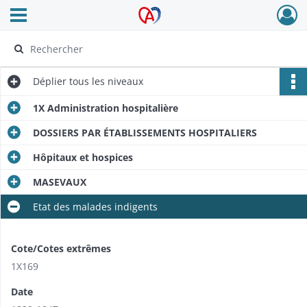
Ouvrir le menu déroulant
Archives Alsace - Colmar
Déplier
tous les niveaux
1X Administration hospitalière
DOSSIERS PAR ÉTABLISSEMENTS HOSPITALIERS
Hôpitaux et hospices
MASEVAUX
Etat des malades indigents
Cote/Cotes extrêmes
1X169
Date