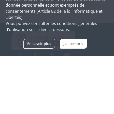
donnée personnelle et sont exemptés de
consentements (Article 82 de la loi Informatique et
Libertés).
Vous pouvez consulter les conditions générales
d’utilisation sur le lien ci-dessous.
En savoir plus
J'ai compris
Archives d'Alsace - Site de Colmar
Bâtiment M / Cité administrative
3, rue Fleischhauer
F-68026 COLMAR
(+33) 3 89 21 97 00
Nous contacter