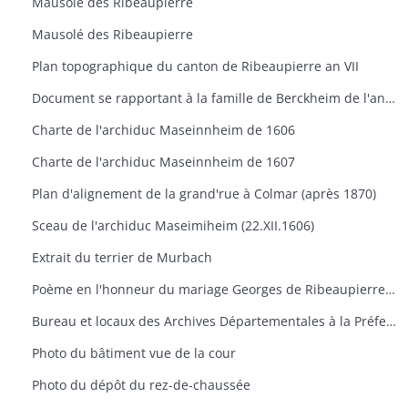
Mausolé des Ribeaupierre
Mausolé des Ribeaupierre
Plan topographique du canton de Ribeaupierre an VII
Document se rapportant à la famille de Berckheim de l'année 1517
Charte de l'archiduc Maseinnheim de 1606
Charte de l'archiduc Maseinnheim de 1607
Plan d'alignement de la grand'rue à Colmar (après 1870)
Sceau de l'archiduc Maseimiheim (22.XII.1606)
Extrait du terrier de Murbach
Poème en l'honneur du mariage Georges de Ribeaupierre et d'Agathe de Hanau 1623
Bureau et locaux des Archives Départementales à la Préfecture de Colmar
Photo du bâtiment vue de la cour
Photo du dépôt du rez-de-chaussée