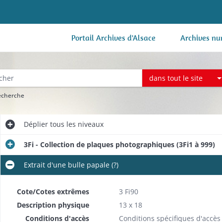
Portail Archives d'Alsace
Archives nu
dans tout le site
recherche
Déplier
tous les niveaux
3Fi - Collection de plaques photographiques (3Fi1 à 999)
Extrait d'une bulle papale (?)
Cote/Cotes extrêmes
3 Fi90
Description physique
13 x 18
Conditions d'accès
Conditions spécifiques d'accès