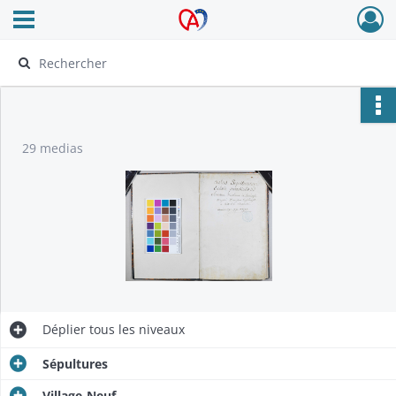
Ouvrir le menu déroulant
Archives Alsace - Colmar
29 medias
Déplier
tous les niveaux
Sépultures
Village-Neuf