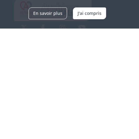
En savoir plus
J'ai compris
Archives d'Alsace - Site de Colmar
Bâtiment M / Cité administrative
3, rue Fleischhauer
F-68026 COLMAR
(+33) 3 89 21 97 00
Nous contacter
Horaires d'ouverture
Du mardi au vendredi
en continu de 9h à 17h