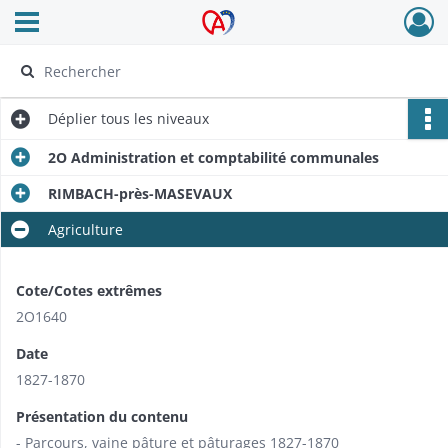
Ouvrir le menu déroulant
Archives Alsace - Colmar
Déplier
tous les niveaux
2O Administration et comptabilité communales
RIMBACH-près-MASEVAUX
Agriculture
Cote/Cotes extrêmes
2O1640
Date
1827-1870
Présentation du contenu
- Parcours, vaine pâture et pâturages 1827-1870