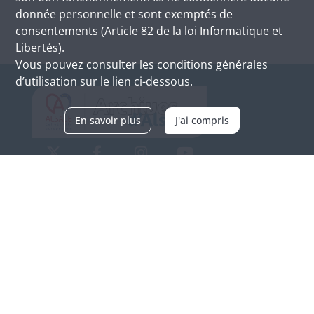
donnée personnelle et sont exemptés de
consentements (Article 82 de la loi Informatique et
Libertés).
Vous pouvez consulter les conditions générales
d’utilisation sur le lien ci-dessous.
En savoir plus
J'ai compris
Archives d'Alsace - Site de Colmar
Bâtiment M / Cité administrative
3, rue Fleischhauer
F-68026 COLMAR
(+33) 3 89 21 97 00
Nous contacter