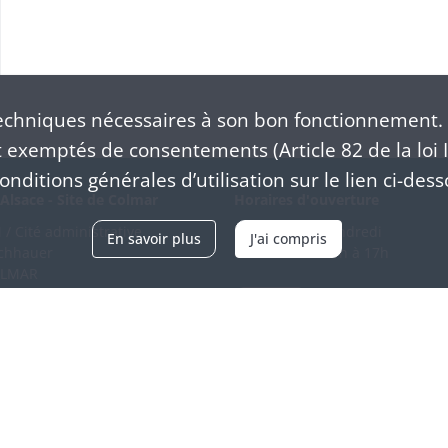
chniques nécessaires à son bon fonctionnement. 
exemptés de consentements (Article 82 de la loi I
nditions générales d’utilisation sur le lien ci-dess
Alsace - Site de Colmar
Horaires d'ouverture
/ Cité administrative
Du mardi au vendredi
En savoir plus
J'ai compris
schhauer
en continu de 9h à 17h
OLMAR
89 21 97 00
Venir
ntacter
Accessibilité
Crédits