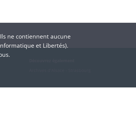
Ils ne contiennent aucune
nformatique et Libertés).
ous.
Découvrez également
Archives d'Alsace - Strasbourg