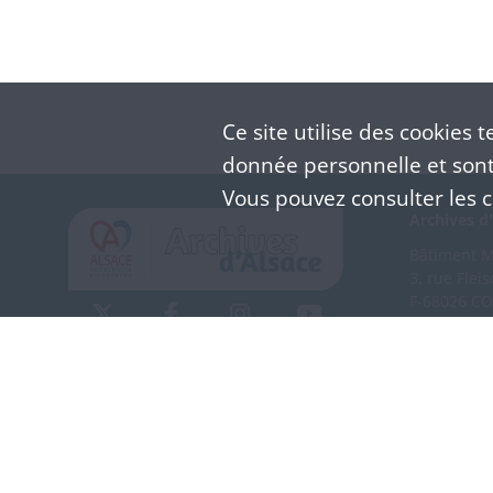
Ce site utilise des
cookies
te
donnée personnelle et sont 
Vous pouvez consulter les co
Archives d'
Bâtiment M 
3, rue Flei
F-68026 C
(+33) 3 
Nous co
Mentions légales
Politique de confidentialité
CGU