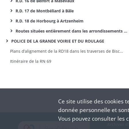
R.D. 16 de Belfort à Masevaux
R.D. 17 de Montbéliard à Bâle
R.D. 18 de Horbourg à Artzenheim
Routes situées entièrement dans les arrondissements de Porrentruy et Delémont
POLICE DE LA GRANDE VOIRIE ET DU ROULAGE
Plans d’alignement de la RD18 dans les traverses de Bischwihr (plan en 1851), Muntzenheim (plan et profil en 1851) et Wihr-en-Plaine (plan en 1851) [fonds de la préfecture]
Itinéraire de la RN 69
Ce site utilise des
cookies
te
donnée personnelle et sont 
Vous pouvez consulter les co
Archives d'