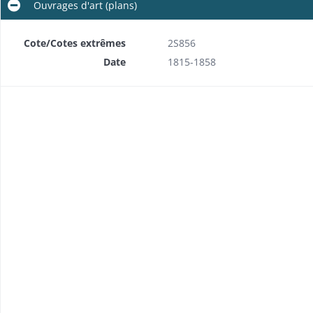
Ouvrages d'art (plans)
Cote/Cotes extrêmes
2S856
Date
1815-1858
Projets d'alignement des traverses de Huningue (plan en 1853) et Michelfelden, hameau dépendant de la commune de Saint-Louis (profils et 2 plans en 1853)
Permissions de voirie, acquisition et vente de terrains, gênant l'alignement (plans)