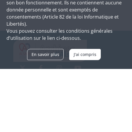
son bon fonctionnement. Ils ne contiennent aucune
donnée personnelle et sont exemptés de
consentements (Article 82 de la loi Informatique et
Libertés).
Vous pouvez consulter les conditions générales
d’utilisation sur le lien ci-dessous.
En savoir plus
J'ai compris
Archives d'Alsace - Site de Colmar
Bâtiment M / Cité administrative
3, rue Fleischhauer
F-68026 COLMAR
(+33) 3 89 21 97 00
Nous contacter